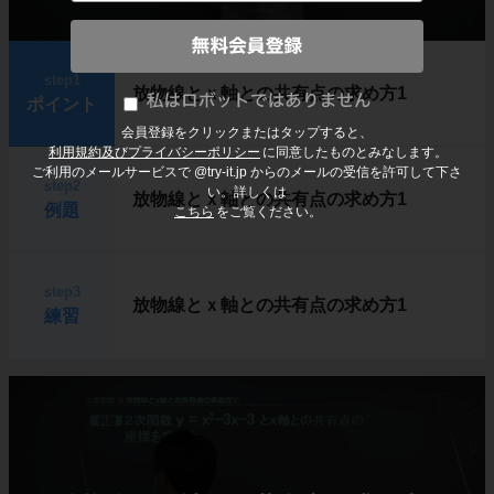
step1
放物線とｘ軸との共有点の求め方1
ポイント
会員登録をクリックまたはタップすると、
利用規約及びプライバシーポリシー
に同意したものとみなします。
ご利用のメールサービスで @try-it.jp からのメールの受信を許可して下さ
step2
い。詳しくは
放物線とｘ軸との共有点の求め方1
例題
こちら
をご覧ください。
step3
放物線とｘ軸との共有点の求め方1
練習