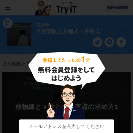
無料会員登録
2次関数
２次関数と方程式・不等式
２次関数と方程式・不等式に関連する授業一覧
放物線とｘ軸との共有点の求め方1