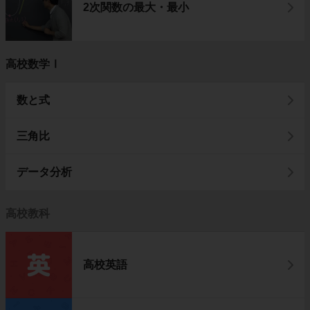
2次関数の最大・最小
高校数学Ⅰ
数と式
三角比
データ分析
高校教科
高校英語