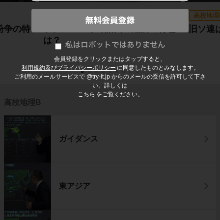
高校地理B
高校地理
紛争の特
ラテンアメリカ諸国の経済の特色
旧ソ連
は？
会員登録をクリックまたはタップすると、
利用規約及びプライバシーポリシー
に同意したものとみなします。
ご利用のメールサービスで @try-it.jp からのメールの受信を許可して下さ
い。詳しくは
こちら
をご覧ください。
高校地理B
ガイダンス
東アジア