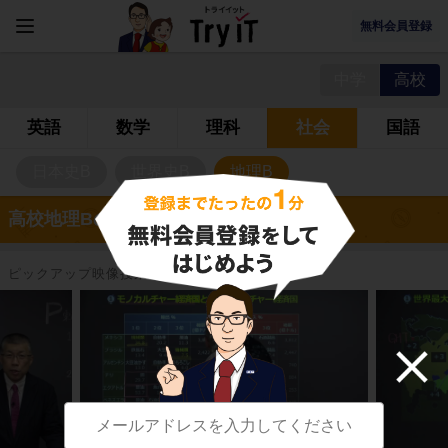
無料会員登録
中学
高校
英語
数学
理科
社会
国語
日本史B
世界史B
地理B
高校地理Bの映像授業
ピックアップ映像授業