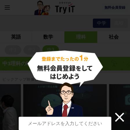
無料会員登録
中学
高校
英語
数学
理科
社会
中1
中2
中3
中3理科の映像授業
ピックアップ映像授業