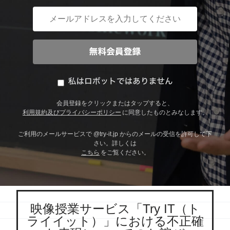
会員登録をクリックまたはタップすると、
利用規約及びプライバシーポリシー
に同意したものとみなします。
ご利用のメールサービスで @try-it.jp からのメールの受信を許可して下
さい。詳しくは
こちら
をご覧ください。
映像授業サービス「Try IT（ト
ライイット）」における不正確