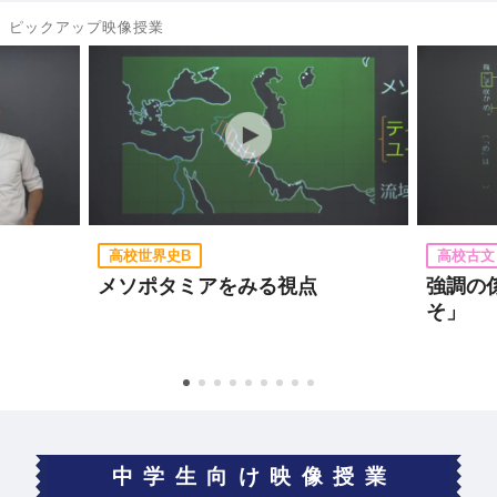
ピックアップ映像授業
高校世界史B
高校古文
メソポタミアをみる視点
強調の
そ」
中学生向け映像授業