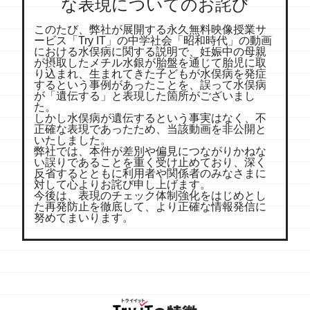
な表現についてのお詫び
このたび、弊社が展開する永久無料映像授業サ
ービス「Try IT」の中学社会「昭和時代」の動画
における水俣病に関する説明で、妊娠中の母親
が摂取したメチル水銀が胎盤を通じて胎児に取
り込まれ、生まれてきた子どもが水俣病を発症
するという事例があったことを、誤って水俣病
が「遺伝する」と表現した箇所がございまし
た。
しかし水俣病が遺伝するという事実はなく、不
正確な表現であったため、当該動画を非公開と
いたしました。
弊社では、本件が差別や偏見につながりかねな
い誤りであることを重く受け止めており、深く
反省するとともに利用者や関係者のみなさまに
対して心よりお詫び申し上げます。
今後は、表現のチェック体制強化をはじめとし
た再発防止を徹底して、より正確な情報発信に
努めてまいります。