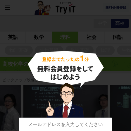
無料会員登録
中学
高校
英語
数学
理科
社会
国語
物理基礎
生物基礎
化学基礎
物理
生物
高校化学の映像授業
ピックアップ映像授業