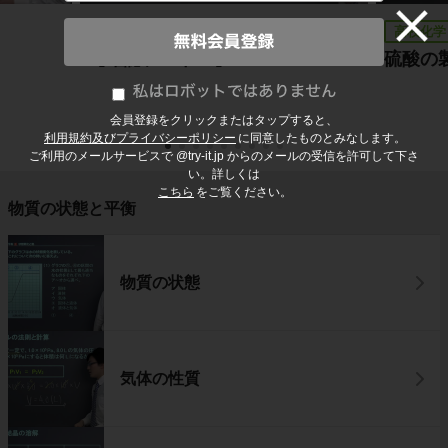
高校化学
高校化学
【確認テスト７】
硫酸の
会員登録をクリックまたはタップすると、
利用規約及びプライバシーポリシー
に同意したものとみなします。
ご利用のメールサービスで @try-it.jp からのメールの受信を許可して下さ
い。詳しくは
こちら
をご覧ください。
物質の状態と平衡
物質の状態
気体の性質