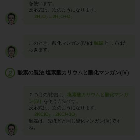
を使います。
反応式は、次のようになります。
2H
O
→2H
O+O
2
2
2
2
このとき、酸化マンガン(Ⅳ)は
触媒
としてはた
らきます。
酸素の製法 塩素酸カリウムと酸化マンガン(Ⅳ)
２つ目の製法は、
塩素酸カリウムと酸化マンガ
ン(Ⅳ)
を使う方法です。
反応式は、次のようになります。
2KClO
→2KCl+3O
3
2
触媒は、先ほどと同じ酸化マンガン(Ⅳ)です
ね。