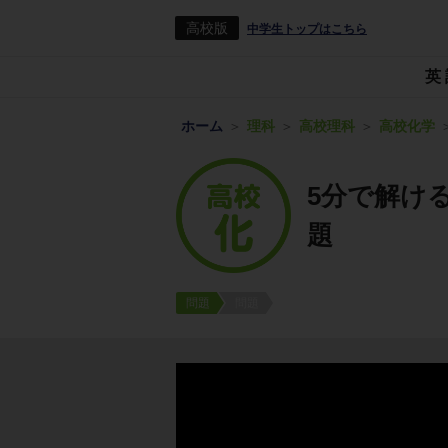
高校版
中学生トップはこちら
英
ホーム
理科
高校理科
高校化学
5分で解け
題
問題
問題