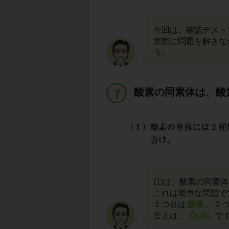
今回は、確認テスト
実際に問題を解きな
う。
酸素の同素体は、酸
(1)は、酸素の同素
これは簡単な問題で
１つ目は
酸素
、２
答えは、
O
,O
で
2
3