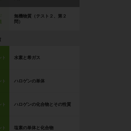
p2
無機物質（テスト２、第２
問）
題
質
水素と希ガス
ント
ハロゲンの単体
ント
ハロゲンの化合物とその性質
ント
塩素の単体と化合物
ント