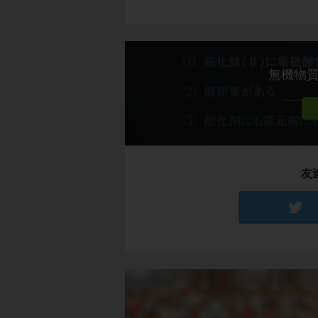
無機物
友