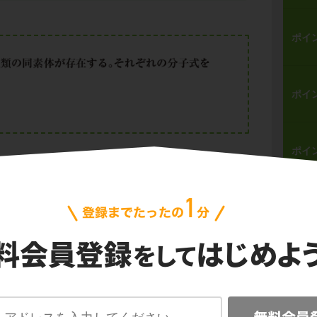
ポイ
ポイ
ポイ
化水素or塩素酸カリウムと触媒
問
非金属
体の製法に関する問題です。