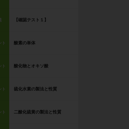
【確認テスト１】
題
酸素の単体
ント
酸化物とオキソ酸
ント
硫化水素の製法と性質
ント
二酸化硫黄の製法と性質
ント