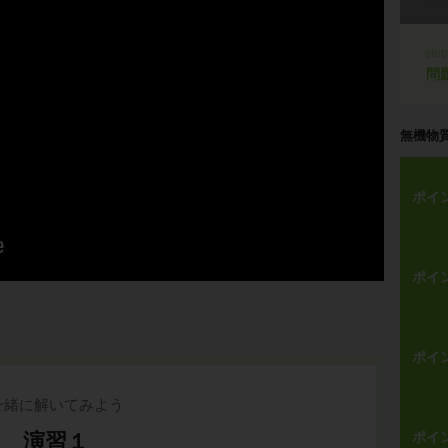
ste
問
無機物
ポイ
ポイ
ポイ
一緒に解いてみよう
演習１
ポイ