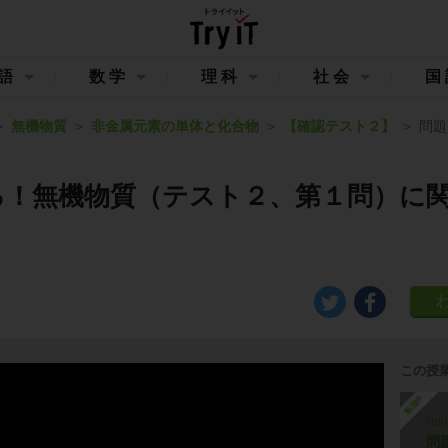
語
数学
理科
社会
国
無機物質
非金属元素の単体と化合物
【確認テスト２】
問題
る！無機物質（テスト２、第１問）に
この授
勉強中
ste
問