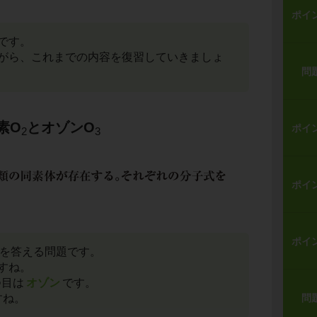
ポイ
です。
がら、これまでの内容を復習していきましょ
問
素O
とオゾンO
ポイ
2
3
ポイ
ポイ
体を答える問題です。
すね。
つ目は
オゾン
です。
問
すね。