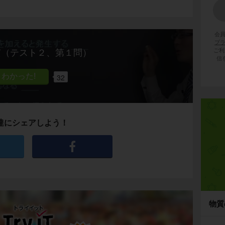
会
プ
ご利
質（テスト２、第１問）
信
32
達にシェアしよう！
物質