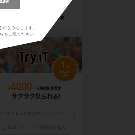
遷移元素の単体と化合物
ものとみなします。
ら
をご覧ください。