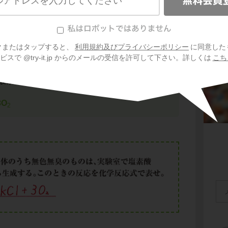
ないポイントがあります。
、
無色無臭
のもの」が聞かれていますよね。
で、オゾンは
淡青色・特異臭
でした。
、酸素の製法を聞いているわけです。
クまたはタップすると、
利用規約及びプライバシーポリシー
に同意した
スで @try-it.jp からのメールの受信を許可して下さい。詳しくは
こち
酸素を発生させるとき、反応式は次のようにな
3O
2