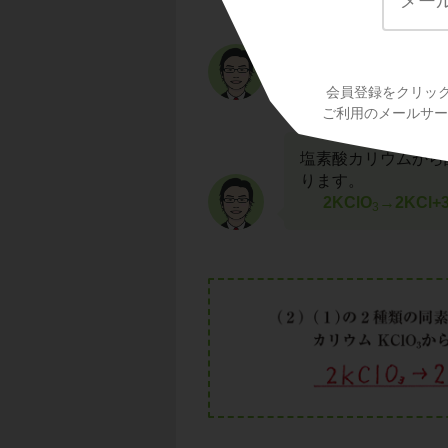
注意しなければいけ
「２つの気体のうち
酸素は
無色・無臭
つまり、この問題は
会員登録をクリッ
ご利用のメールサービ
塩素酸カリウムから
ります。
2KClO
→2KCl+
3