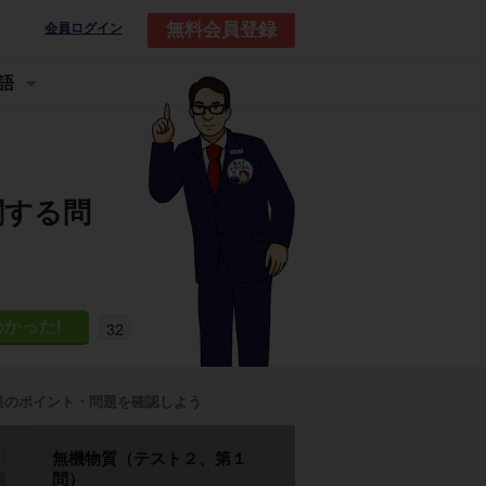
無料会員登録
会員ログイン
語
関する問
32
業のポイント・問題を確認しよう
p1
無機物質（テスト２、第１
問）
題