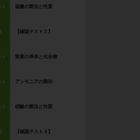
硫酸の製法と性質
ント
【確認テスト２】
題
窒素の単体と化合物
ント
アンモニアの製法
ント
硝酸の製法と性質
ント
【確認テスト３】
題