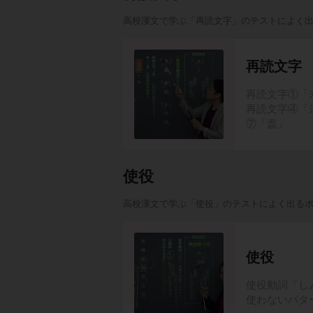
高校漢文で学ぶ「再読文字」のテストによく
再読文字
再読文字①「未
再読文字④「須
⑦「盍」
使役
高校漢文で学ぶ「使役」のテストによく出る
使役
使役動詞「し
使わないパタ