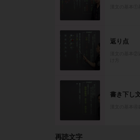
漢文の基本①
返り点
漢文の基本②
け方
書き下し
漢文の基本④
再読文字