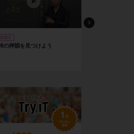
校漢文
高校漢文
詩の押韻を見つけよう
複数の意味を持
「孰」