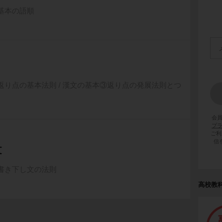
基本の語順
返り点の基本法則 / 漢文の基本③返り点の発展法則とつ
会
プ
ご利
信
文
書き下し文の法則
高校教