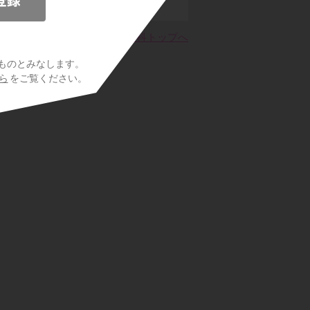
校古文
高校漢文
高校教科トップへ
ものとみなします。
ら
をご覧ください。