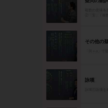
疑問の副
複数の意味を
②「安」 / 
その他の
「何＋α」で
詠嘆
詠嘆①詠嘆を発