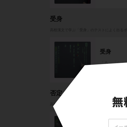
受身
高校漢文で学ぶ「受身」のテストによく出る
受身
「る」「らル
パターン / 
否定
高校漢文で学ぶ「否定」のテストによく出る
単純否定