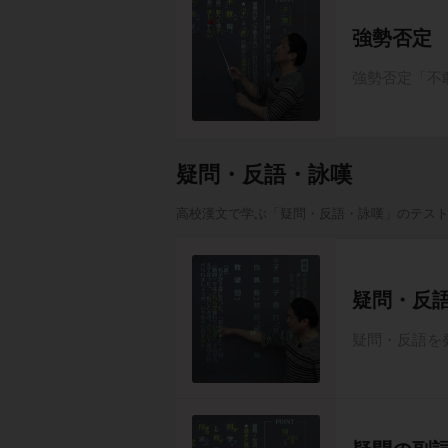
強勢否定
強勢否定「不
疑問・反語・詠嘆
高校漢文で学ぶ「疑問・反語・詠嘆」のテス
疑問・反
疑問・反語を発