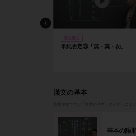
高校漢文
単純否定③「無・莫・勿」
漢文の基本
高校漢文で学ぶ「漢文の基本」のテストによ
基本の語