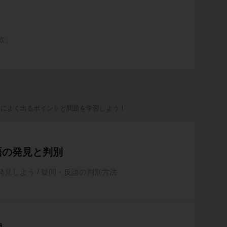
敢」
トによく出るポイントと問題を学習しよう！
語の発見と判別
見しよう / 疑問・反語の判別方法