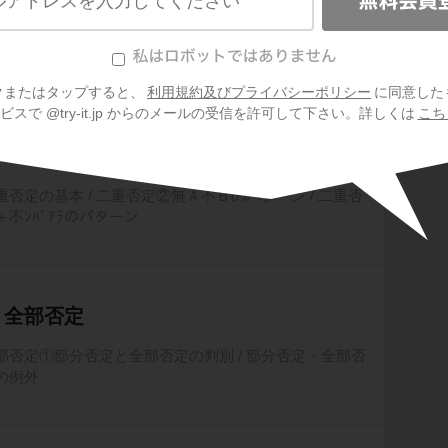
高
不」～動作・状態の否定～ / 単純否定②「非」～内容・
/ 単純否定③「無・莫・勿」
クまたはタップすると、
利用規約及びプライバシーポリシー
に同意した
スで @try-it.jp からのメールの受信を許可して下さい。詳しくは
こち
否定の基本 / 二重否定②無Ａ不Ｂのパターン / 二重否
不ﾝﾊﾞｱﾗのパターン
・全部否定
部否定①部分否定と全部否定の判別 / 部分否定・全部否
の例外