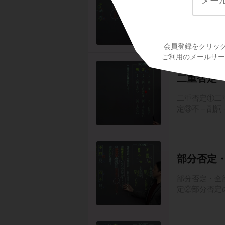
単純否定①「
事実の否定～ 
会員登録をクリッ
ご利用のメールサービ
二重否定
二重否定①二重
定③不＋副詞＋
部分否定
部分否定・全
定②部分否定