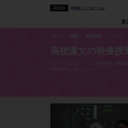
高校版
中学生トップはこちら
英
ホーム
国語
高校国語
高校漢文
高校漢文の映像授
Try IT（トライイット）の高校漢文の
映像授業をご覧ください。