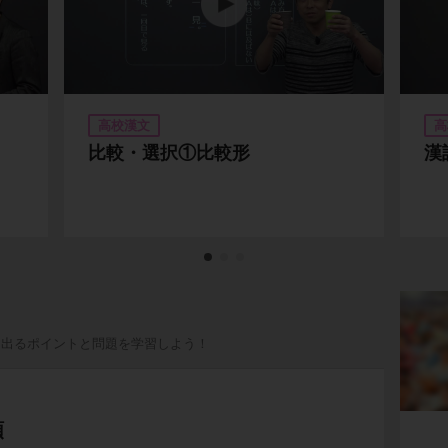
高校漢文
高
比較・選択①比較形
漢
く出るポイントと問題を学習しよう！
順