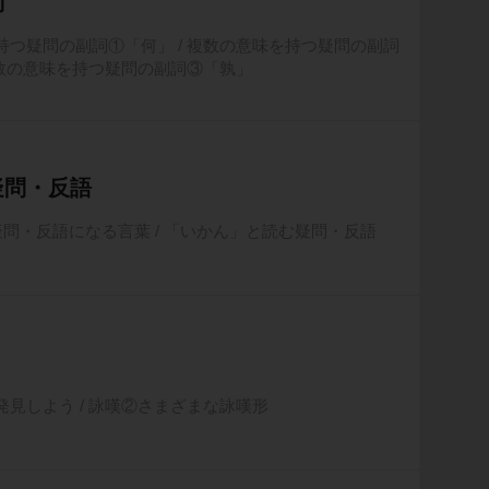
詞
持つ疑問の副詞①「何」 / 複数の意味を持つ疑問の副詞
複数の意味を持つ疑問の副詞③「孰」
疑問・反語
疑問・反語になる言葉 / 「いかん」と読む疑問・反語
見しよう / 詠嘆②さまざまな詠嘆形