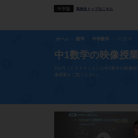
中学版
高校生トップはこちら
ホーム
数学
中学数学
中1数学
中1数学の映像授
Try IT（トライイット）の中1数学の
像授業をご覧ください。