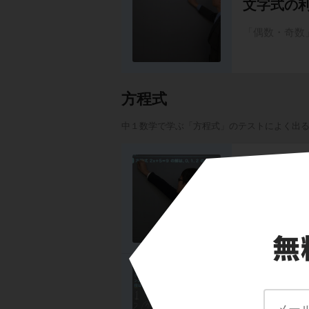
文字式の
「偶数・奇数」
方程式
中１数学で学ぶ「方程式」のテストによく出
方程式の
方程式とは？ 
き方２（両辺を
の解き方４（
方程式の