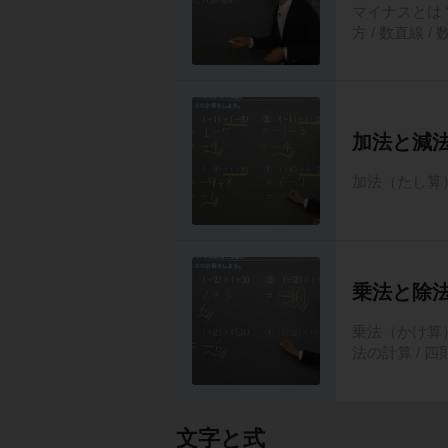
マイナスとは？
方 / 数直線 
加法と減
加法（たし算）
乗法と除
乗法（かけ算）
法の計算 / 四
文字と式