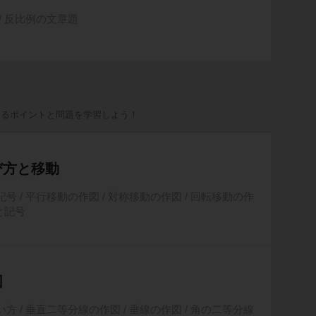
/ 反比例の文章題
出るポイントと問題を学習しよう！
び方と移動
号 / 平行移動の作図 / 対称移動の作図 / 回転移動の作
と記号
図
方 / 垂直二等分線の作図 / 垂線の作図 / 角の二等分線