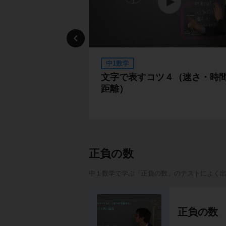
中1数学
問題
文字で表すコツ４（速さ・時
距離）
正負の数
中１数学で学ぶ「正負の数」のテストによく
正負の数