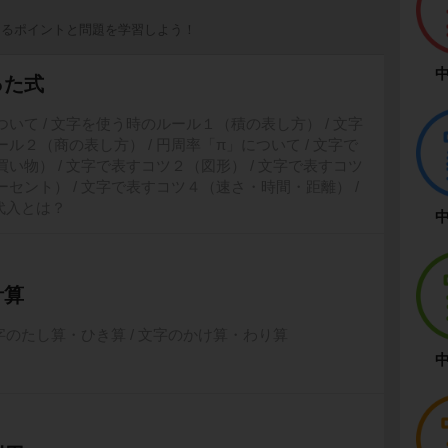
出るポイントと問題を学習しよう！
中
った式
いて / 文字を使う時のルール１（積の表し方） / 文字
ル２（商の表し方） / 円周率「
π
」について / 文字で
い物） / 文字で表すコツ２（図形） / 文字で表すコツ
セント） / 文字で表すコツ４（速さ・時間・距離） /
 代入とは？
中
計算
文字のたし算・ひき算 / 文字のかけ算・わり算
中