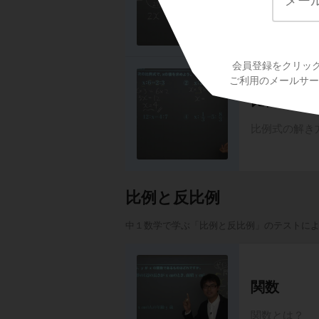
方程式の文章題
題（速さ）
会員登録をクリッ
ご利用のメールサービ
比例式
比例式の解き
比例と反比例
中１数学で学ぶ「比例と反比例」のテストに
関数
関数とは？