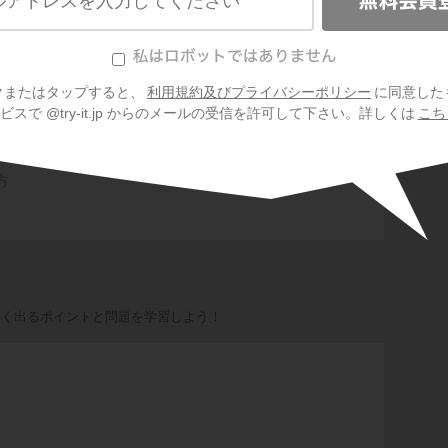
（買い物） / 方程式の文章題（余り） / 方程式の文章
クまたはタップすると、
利用規約及びプライバシーポリシー
に同意した
スで @try-it.jp からのメールの受信を許可して下さい。詳しくは
こち
方
よく出るポイントと問題を学習しよう！