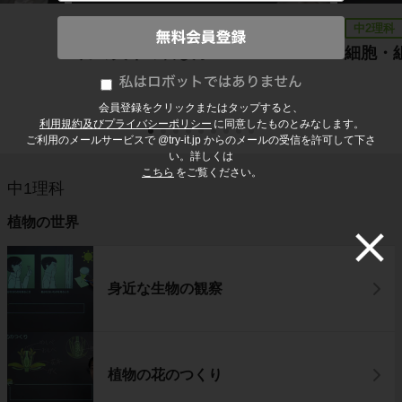
中1理科
中2理科
力の矢印の表し方
細胞・
会員登録をクリックまたはタップすると、
利用規約及びプライバシーポリシー
に同意したものとみなします。
ご利用のメールサービスで @try-it.jp からのメールの受信を許可して下さ
い。詳しくは
こちら
をご覧ください。
中1理科
植物の世界
身近な生物の観察
植物の花のつくり