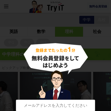
無料会員登録
中学
高校
英語
数学
理科
社会
中1
中2
中3
中学理科の映像授業
ピックアップ映像授業