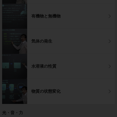
有機物と無機物
気体の発生
水溶液の性質
物質の状態変化
光・音・力