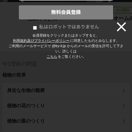
中1理科
中2理科
地層のでき方
オーム
会員登録をクリックまたはタップすると、
利用規約及びプライバシーポリシー
に同意したものとみなします。
ご利用のメールサービスで @try-it.jp からのメールの受信を許可して下さ
い。詳しくは
こちら
をご覧ください。
中1理科の問題
植物の世界
身近な生物の観察
植物の花のつくり
植物の葉のつくり