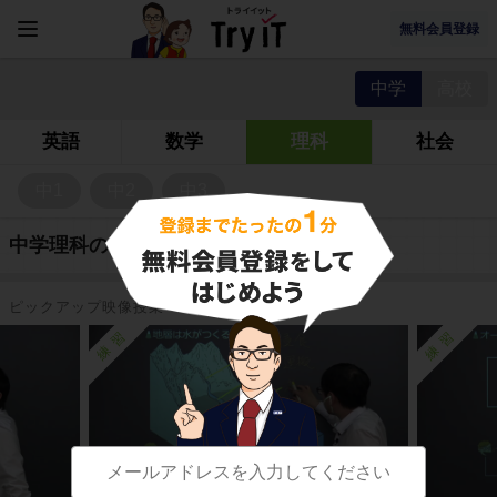
無料会員登録
中学
高校
英語
数学
理科
社会
中1
中2
中3
中学理科の問題
ピックアップ映像授業
練習
練習