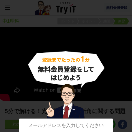
無料会員登録
中1理科
ポイント
ポイント
練習
練習
5分で解ける！光の入射角と屈折角に関する問題
112