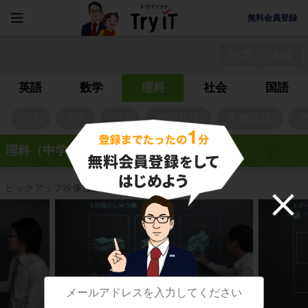
無料会員登録
中学
高校
英語
数学
理科
社会
国語
中1
中2
中3
物理基礎
生物基礎
理科（中学・高校）の映像授業一覧
ピックアップ映像授業