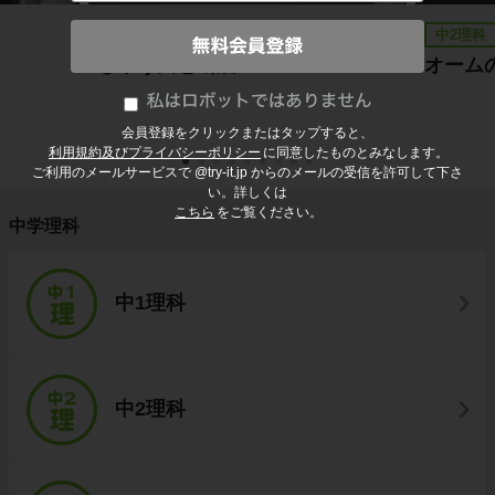
中1理科
中2理科
しゅう曲と断層
オーム
会員登録をクリックまたはタップすると、
利用規約及びプライバシーポリシー
に同意したものとみなします。
ご利用のメールサービスで @try-it.jp からのメールの受信を許可して下さ
い。詳しくは
こちら
をご覧ください。
中学理科
中1理科
中2理科