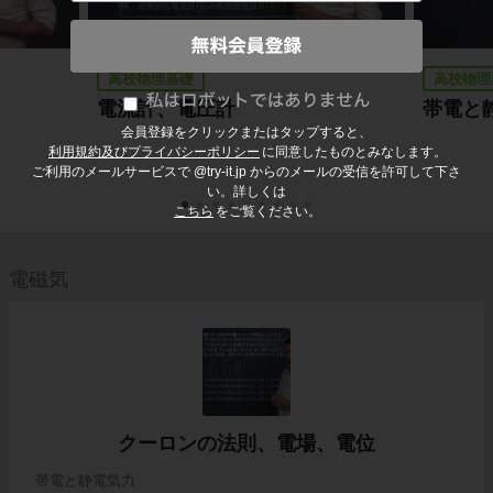
高校物理基礎
高校物理
電流計、電圧計
帯電と
会員登録をクリックまたはタップすると、
利用規約及びプライバシーポリシー
に同意したものとみなします。
ご利用のメールサービスで @try-it.jp からのメールの受信を許可して下さ
い。詳しくは
こちら
をご覧ください。
電磁気
クーロンの法則、電場、電位
帯電と静電気力