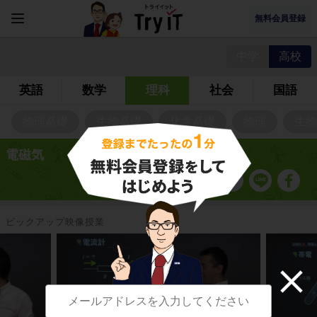
無料会員登録
中学
高校
英語
数学
理科
社会
国語
物理基礎
生物基礎
化学基礎
物理
生物
電磁気
ピックアップ映像授業