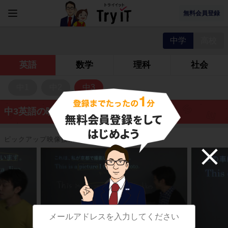
無料会員登録
中学
高校
英語
数学
理科
社会
中1
中2
中3
中3英語の映像授業
ピックアップ映像授業