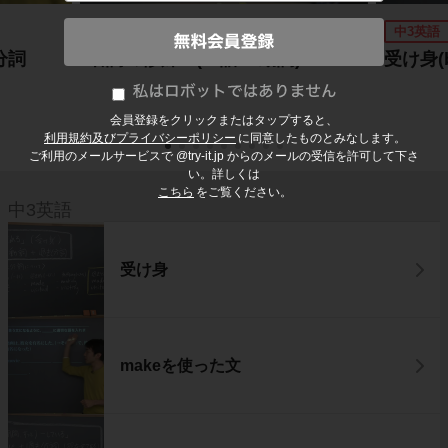
中3英語
中3英語
分詞
名詞の修飾３(主語 + 動詞)
受け身(
会員登録をクリックまたはタップすると、
利用規約及びプライバシーポリシー
に同意したものとみなします。
ご利用のメールサービスで @try-it.jp からのメールの受信を許可して下さ
い。詳しくは
こちら
をご覧ください。
中3英語
受け身
makeを使った文