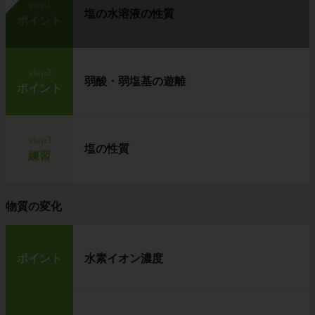
step1
塩の水溶液の性質
ポイント
step2
弱酸・弱塩基の遊離
ポイント
step3
塩の性質
練習
物質の変化
ポイント
水素イオン濃度