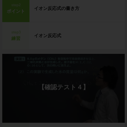
step2
イオン反応式の書き方
ポイント
step3
イオン反応式
練習
【確認テスト４】