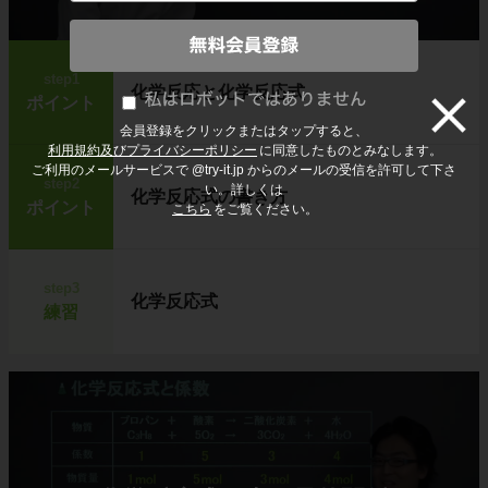
step1
化学反応と化学反応式
ポイント
会員登録をクリックまたはタップすると、
利用規約及びプライバシーポリシー
に同意したものとみなします。
ご利用のメールサービスで @try-it.jp からのメールの受信を許可して下さ
step2
い。詳しくは
化学反応式の書き方
ポイント
こちら
をご覧ください。
step3
化学反応式
練習