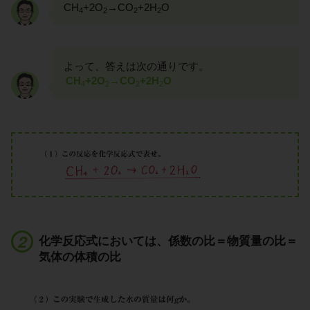
CH
+2O
→CO
+2H
O
4
2
2
2
よって、答えは次の通りです。
CH
+2O
→CO
+2H
O
4
2
2
2
化学反応式においては、係数の比＝物質量の比＝
気体の体積の比