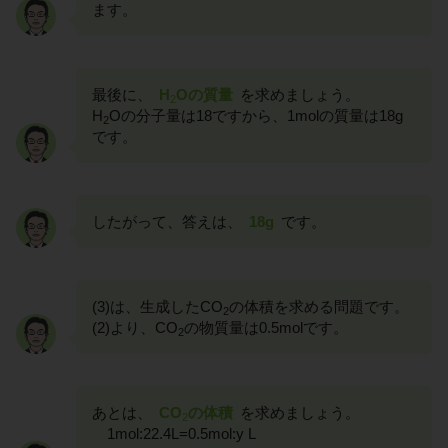
ます。
最後に、
H
Oの質量
を求めましょう。
2
H
Oの分子量は18ですから、1molの質量は18g
2
です。
したがって、答えは、
18g
です。
(3)は、生成したCO
の体積を求める問題です。
2
(2)より、CO
の物質量は0.5molです。
2
あとは、
CO
の体積
を求めましょう。
2
1mol:22.4L=0.5mol:y L