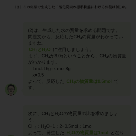
(2)は、生成した水の質量を求める問題です。
問題文から、反応したCH
の質量がわかってい
4
ますね。
CH
とH
O
に注目しましょう。
4
2
まず、CH
が8.0gということから、CH
の物質量
4
4
がわかります。
1mol:16g=x mol:8g
x=0.5
よって、反応した
CH
の物質量は0.5mol
で
4
す。
次に、CH
とH
Oの物質量の比を求めましょ
4
2
う。
CH
：H
O=1：2=0.5mol：1mol
4
2
よって、発生した
H
Oの物質量は1mol
となり
2