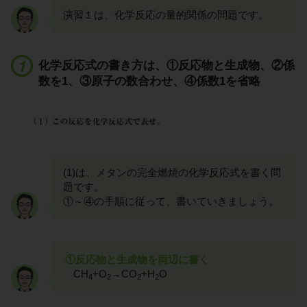
演習１は、化学反応の量的関係の問題です。
化学反応式の書き方は、①反応物と生成物、②係
数を1、③原子の数合わせ、④係数1を省略
(1)は、メタンの完全燃焼の化学反応式を書く問
題です。
①～④の手順に従って、書いていきましょう。
①反応物と生成物を両辺に書く
CH
+O
→CO
+H
O
4
2
2
2