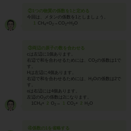
②1つの物質の係数を1と定める
今回は、メタンの係数を1としましょう。
1
CH
+O
→CO
+H
O
4
2
2
2
③両辺の原子の数を合わせる
cは左辺に1個あります。
右辺で和を合わせるためには、CO
の係数は1で
2
す。
Hは左辺に4個あります。
右辺で和を合わせるためには、H
Oの係数は2で
2
す。
oは右辺には4個あります。
左辺のO
の係数は2になります。
2
1CH
+
2
O
→
1
CO
+
2
H
O
4
2
2
2
④係数の1を省略する