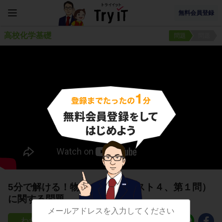
無料会員登録
高校化学基礎
問題
問題
5分で解ける！物質の変化（テスト４、第１問）
に関する問題
130