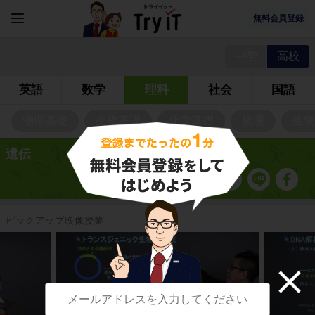
無料会員登録
中学
高校
英語
数学
理科
社会
国語
物理基礎
生物基礎
化学基礎
物理
生物
遺伝
ピックアップ映像授業