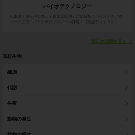
バイオテクノロジー
PCR法 / 遺伝子組換え / 電気泳動法 / DNA解析 / バイオテクノロ
ジーの応用 / バイオテクノロジーの課題 / 【確認テスト３】
遺伝の問題を見る
＞
高校生物
細胞
代謝
生殖
動物の発生
植物の発生