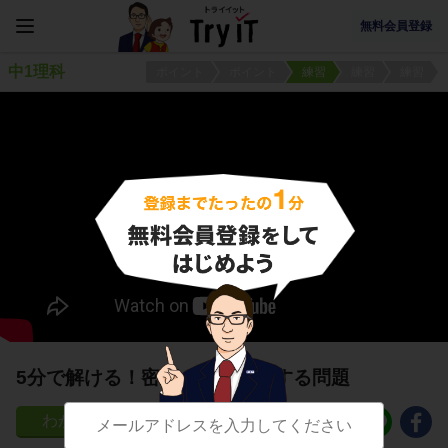
無料会員登録
中1理科
ポイント
ポイント
練習
練習
練習
5分で解ける！密度の計算に関する問題
179