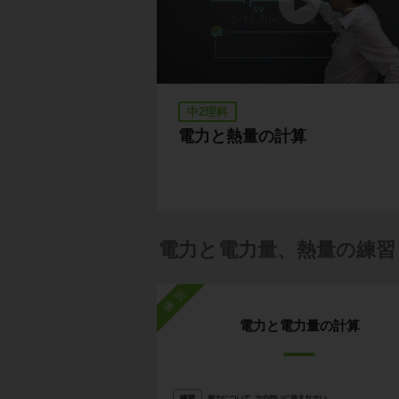
中2理科
電力と熱量の計算
電力と電力量、熱量の練習
練習
電力と電力量の計算