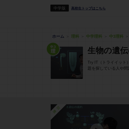
中学版
高校生トップはこちら
ホーム
理科
中学理科
中3理科
生物の遺伝
Try IT（トライ
題を探している人や問
練習