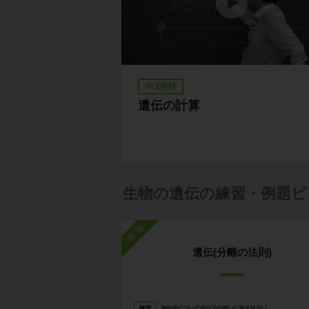
中3理科
遺伝の計算
生物の遺伝の練習・例題ピ
練習
遺伝(分離の法則)