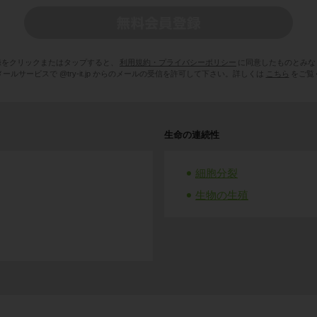
録をクリックまたはタップすると、
利用規約・プライバシーポリシー
に同意したものとみな
ールサービスで @try-it.jp からのメールの受信を許可して下さい。詳しくは
こちら
をご覧
生命の連続性
細胞分裂
生物の生殖