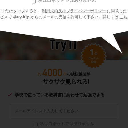
生物の遺伝の問題をもっと見る
クまたはタップすると、
利用規約及びプライバシーポリシー
に同意した
スで @try-it.jp からのメールの受信を許可して下さい。詳しくは
こち
学校で使っている教科書にあわせて勉強できる