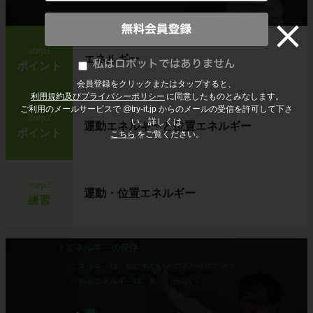
step1
エネルギー
ポイント
会員登録をクリックまたはタップすると、
利用規約及びプライバシーポリシー
に同意したものとみなします。
ご利用のメールサービスで @try-it.jp からのメールの受信を許可して下さ
step2
い。詳しくは
運動エネルギーと位置エネルギー
ポイント
こちら
をご覧ください。
step3
運動・位置エネルギー
練習