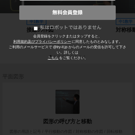
中1数学
中1数学
接線の作図
対称移
会員登録をクリックまたはタップすると、
利用規約及びプライバシーポリシー
に同意したものとみなします。
ご利用のメールサービスで @try-it.jp からのメールの受信を許可して下さ
い。詳しくは
こちら
をご覧ください。
平面図形
図形の呼び方と移動
図形の用語と記号 / 平行移動の作図 / 対称移動の作図 / 回転移動