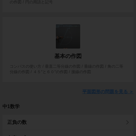
の作図 / 円の用語と記号
基本の作図
コンパスの使い方 / 垂直二等分線の作図 / 垂線の作図 / 角の二等
分線の作図 / ４５°と６０°の作図 / 接線の作図
平面図形の問題を見る
＞
中1数学
正負の数