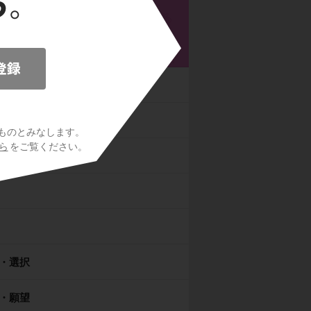
高校漢文
の基本
文字
ものとみなします。
ら
をご覧ください。
・選択
・願望