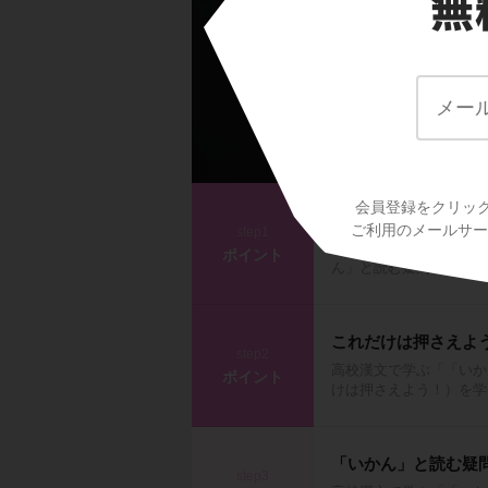
会員登録をクリッ
「いかん」と読む疑
ご利用のメールサービ
step1
高校漢文で学ぶ「「いか
ポイント
ん」と読む疑問・反語）
これだけは押さえよ
step2
高校漢文で学ぶ「「いか
ポイント
けは押さえよう！）を学
「いかん」と読む疑
step3