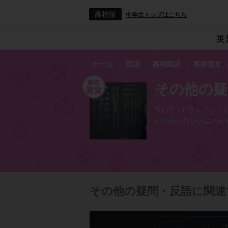
高校版
中学生トップはこちら
英
ホーム
国語
高校国語
高校漢文
その他の疑
Try IT（トライ
がわからない人はわか
その他の疑問・反語に関連