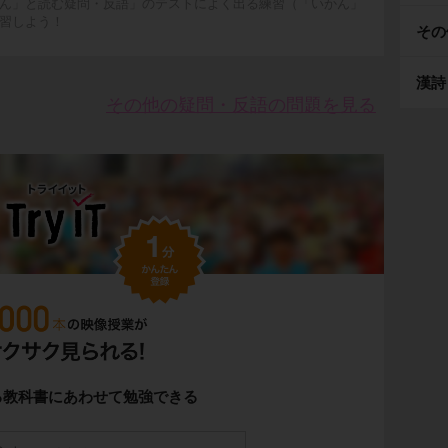
ん」と読む疑問・反語」のテストによく出る練習（「いかん」
習しよう！
その
漢詩
その他の疑問・反語の問題を見る
る教科書にあわせて勉強できる