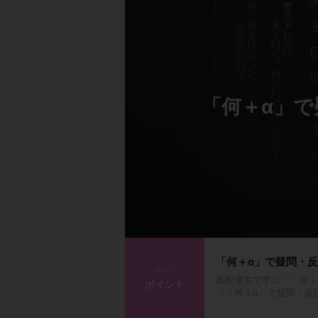
「何＋α」
「何＋α」で疑問・
step1
高校漢文で学ぶ「「何＋
ポイント
（「何＋α」で疑問・反