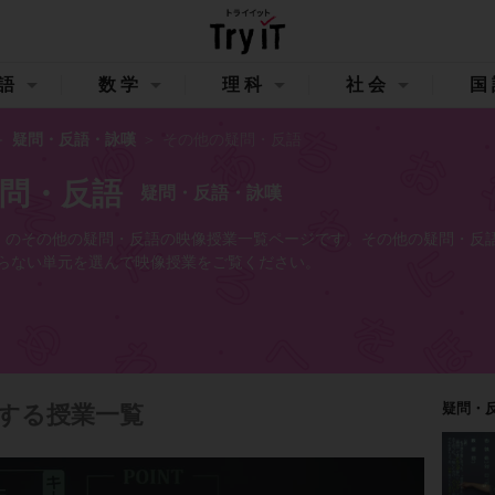
語
数学
理科
社会
国
疑問・反語・詠嘆
その他の疑問・反語
問・反語
疑問・反語・詠嘆
イット）のその他の疑問・反語の映像授業一覧ページです。その他の疑問・反
らない単元を選んで映像授業をご覧ください。
疑問・
する授業一覧