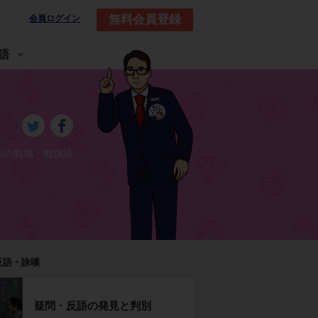
無料会員登録
会員ログイン
語
語の勉強・勉強法
反語・詠嘆
疑問・反語の発見と判別