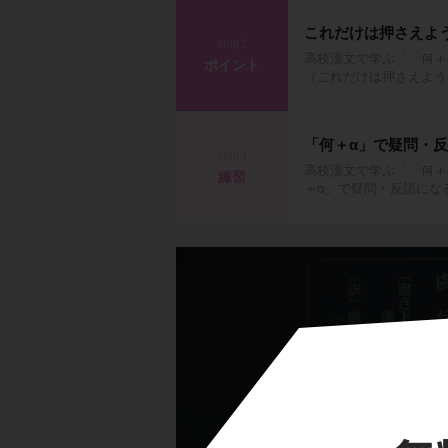
これだけは押さえよ
step2
高校漢文で学ぶ「「何＋
ポイント
（これだけは押さえよう
「何＋α」で疑問・
step3
高校漢文で学ぶ「「何＋
練習
＋α」で疑問・反語にな
「いかん