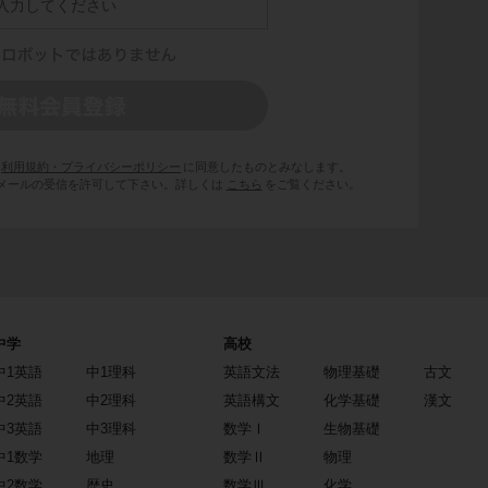
利用規約・プライバシーポリシー
に同意したものとみなします。
 からのメールの受信を許可して下さい。詳しくは
こちら
をご覧ください。
中学
高校
中1英語
中1理科
英語文法
物理基礎
古文
中2英語
中2理科
英語構文
化学基礎
漢文
中3英語
中3理科
数学Ⅰ
生物基礎
中1数学
地理
数学Ⅱ
物理
中2数学
歴史
数学Ⅲ
化学