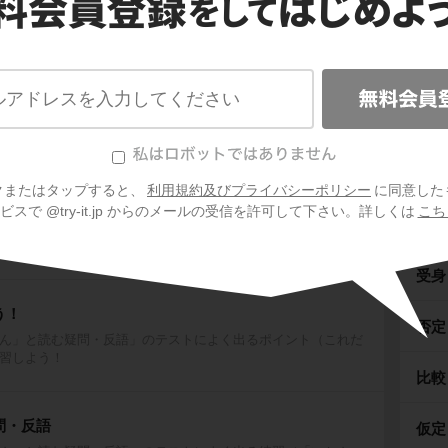
漢文
再読
クまたはタップすると、
利用規約及びプライバシーポリシー
に同意した
問・反語
スで @try-it.jp からのメールの受信を許可して下さい。詳しくは
こち
使役
ん」と読む疑問・反語」のテストによく出るポイント（「いか
を学習しよう！
受身
う！
否定
ん」と読む疑問・反語」のテストによく出るポイント（これだ
習しよう！
比較
問・反語
仮定