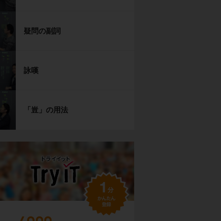
疑問の副詞
詠嘆
「豈」の用法