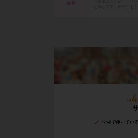
高校漢文で学ぶ「「いか
練習
と読む疑問・反語）を学
学校で使ってい