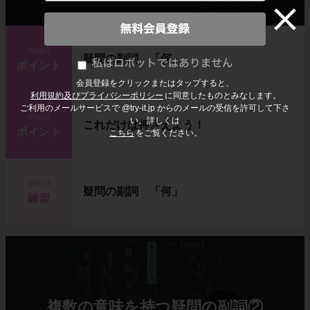
step1
疑問の副詞 「何」
ポイント
会員登録をクリックまたはタップすると、
利用規約及びプライバシーポリシー
に同意したものとみなします。
ご利用のメールサービスで @try-it.jp からのメールの受信を許可して下さ
step2
い。詳しくは
これだけは押さえよう！
ポイント
こちら
をご覧ください。
step3
疑問の副詞 「何」
練習
複数の意味を持つ疑問の副詞②