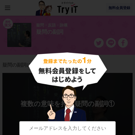
無料会員登録
疑問・反語・詠嘆
疑問の副詞
疑問の副詞に関連する授業一覧
複数の意味を持つ疑問の副詞①
「何」