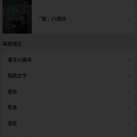
「豈」の用法
高校漢文
漢文の基本
再読文字
使役
受身
否定