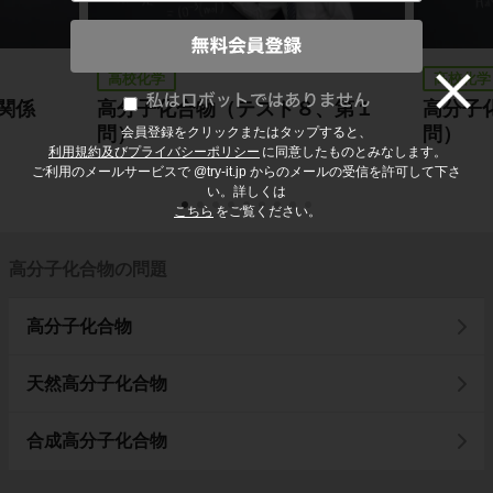
高校化学
高校化学
関係
高分子化合物（テスト８、第１
高分子
問）
問）
会員登録をクリックまたはタップすると、
利用規約及びプライバシーポリシー
に同意したものとみなします。
ご利用のメールサービスで @try-it.jp からのメールの受信を許可して下さ
い。詳しくは
こちら
をご覧ください。
高分子化合物の問題
高分子化合物
天然高分子化合物
合成高分子化合物