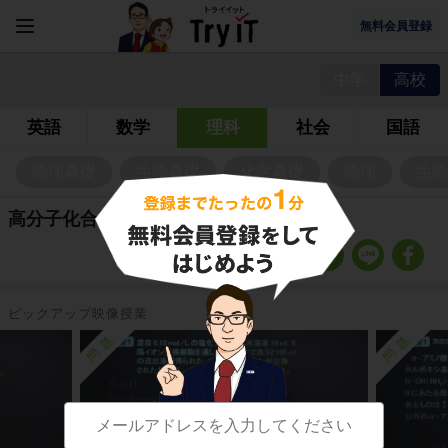
無料会員登録
中学
高校
英語
数学
理科
社会
国語
物理基礎
生物基礎
化学基礎
物理
生物
高分子化合物の問題
ピックアップ映像授業
問題
問題