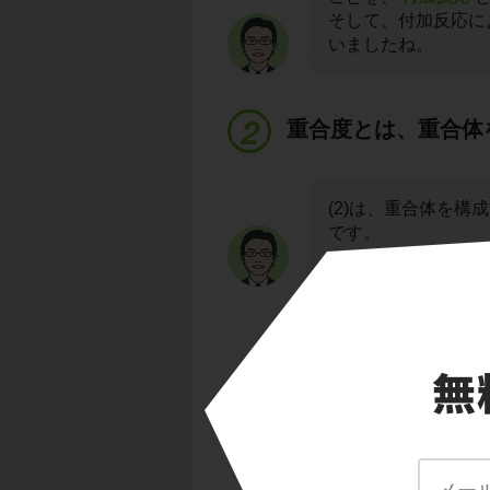
そして、付加反応に
いましたね。
重合度とは、重合体
(2)は、重合体を
です。
さて、重合体とは何
たとえば、ポリエチ
化合物であり、
重合
それに対して、エチ
単量体
または
モノ