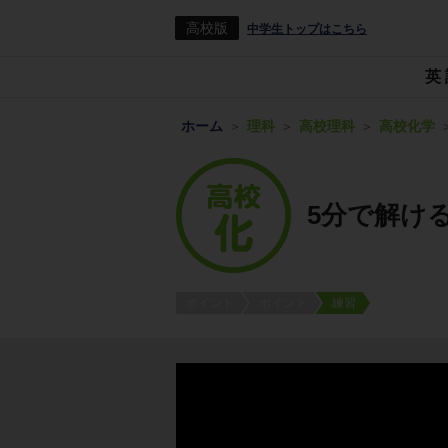
高校版
中学生トップはこちら
英
ホーム
理科
高校理科
高校化学
5分で解け
ポイント
ポイント
練習