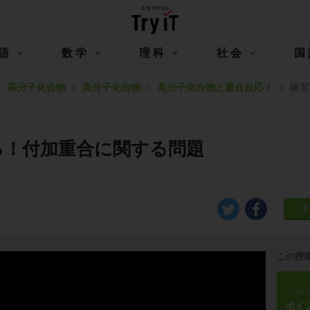
語
数学
理科
社会
国
高分子化合物
高分子化合物
高分子化合物と重合反応Ⅰ
練習
る！付加重合に関する問題
この授
ste
ポイ