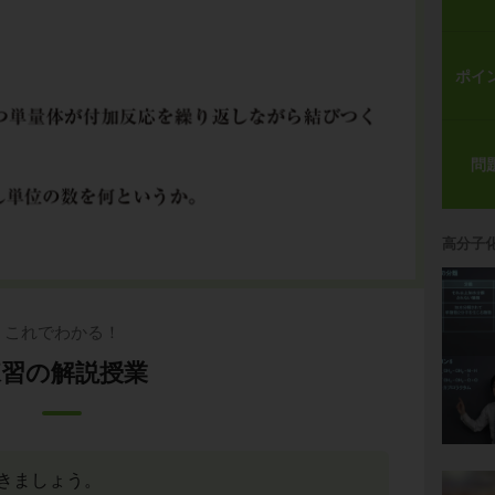
ポイ
問
高分子
これでわかる！
練習の解説授業
きましょう。