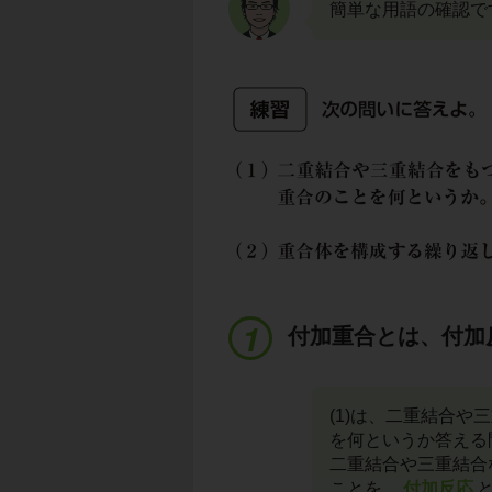
簡単な用語の確認で
付加重合とは、付加
(1)は、二重結合
を何というか答える
二重結合や三重結合
ことを、
付加反応