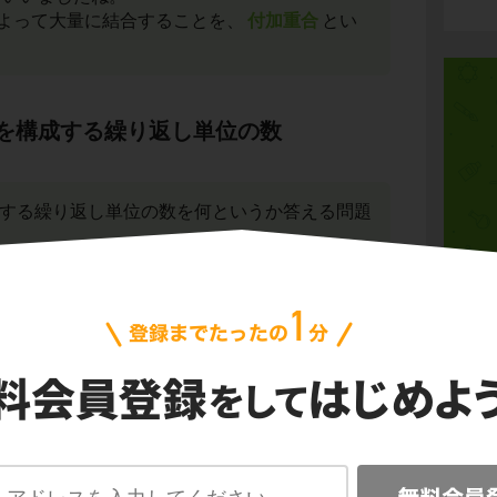
よって大量に結合することを、
付加重合
とい
を構成する繰り返し単位の数
構成する繰り返し単位の数を何というか答える問題
のことか、覚えていますか？
物質
化学
レンは、一定の構造が繰り返し結合した高分子
体
または
ポリマー
と呼ばれます。
化学
レンはポリエチレンのもととなる物質であり、
マー
と呼ばれます。
無機