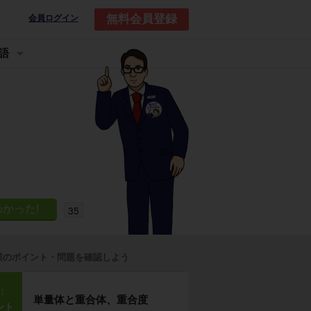
無料会員登録
会員ログイン
語
35
業のポイント・問題を確認しよう
p1
単量体と重合体、重合度
ント