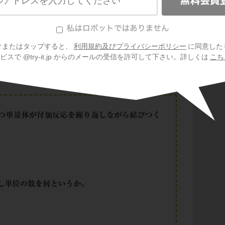
有機
成する繰り返し単位の数のことを、
重合度
と
構造式において、カッコの右下につくのでした
クまたはタップすると、
利用規約及びプライバシーポリシー
に同意した
れるのが一般的でした。
スで @try-it.jp からのメールの受信を許可して下さい。詳しくは
こち