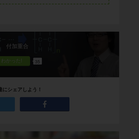
付加重合
35
達にシェアしよう！