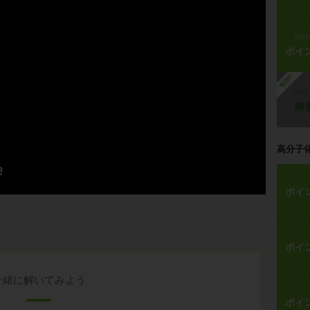
ste
ポイ
勉強中
ste
練
高分子
ポイ
ポイ
一緒に解いてみよう
ポイ