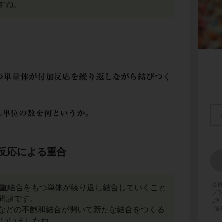
すね。
反応による重合
会
や三重結合をもつ単体が繰り返し結合していくこと
プ
問題です。
ご利
などの不飽和結合が開いて新たな結合をつくる
信
といいましたね。