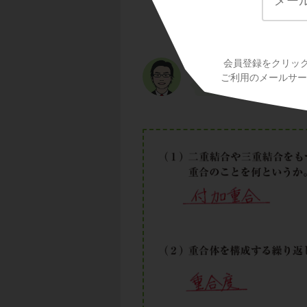
そして、重合体を構
いいました。
重合度は、重合体の
ね。
会員登録をクリッ
n
という文字で表さ
ご利用のメールサービ