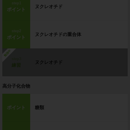
step1
ヌクレオチド
ポイント
step2
ヌクレオチドの重合体
ポイント
勉強中
step3
ヌクレオチド
練習
高分子化合物
ポイント
糖類