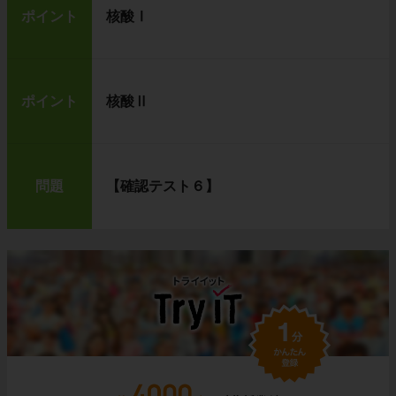
ポイント
核酸Ⅰ
ポイント
核酸Ⅱ
問題
【確認テスト６】