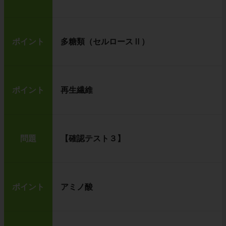
ポイント
多糖類（セルロースⅡ）
ポイント
再生繊維
問題
【確認テスト３】
ポイント
アミノ酸