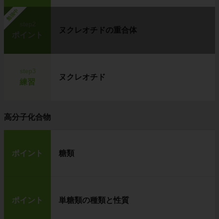
勉強中
step2
ヌクレオチドの重合体
ポイント
step3
ヌクレオチド
練習
高分子化合物
ポイント
糖類
ポイント
単糖類の種類と性質