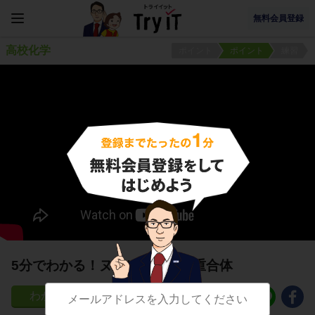
無料会員登録
高校化学
ポイント
ポイント
練習
5分でわかる！ヌクレオチドの重合体
22