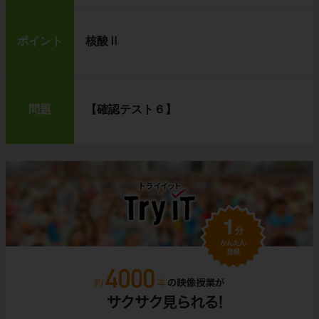
ポイント
核酸Ⅱ
問題
【確認テスト６】