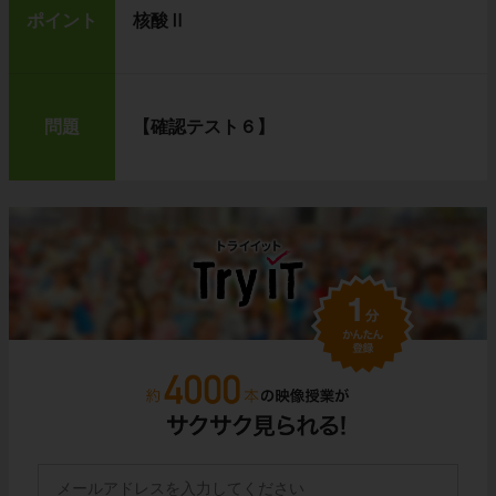
ポイント
核酸Ⅱ
問題
【確認テスト６】