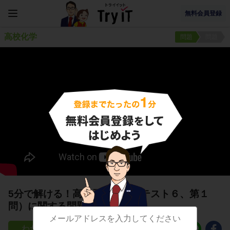
無料会員登録
高校化学
問題
問題
5分で解ける！高分子化合物（テスト６、第１
問）に関する問題
15