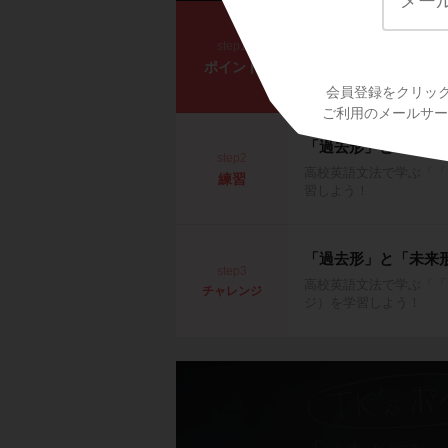
「過去形」と「未来
step1
高校英語文法で学ぶ「「
ポイント
よう！
会員登録をクリッ
ご利用のメールサービ
「過去形」と「未来
step2
高校英語文法で学ぶ「「
練習
習しよう！
「過去形」と「未来
step3
高校英語文法で学ぶ「「
チャレンジ
ジ）を学習しよう！