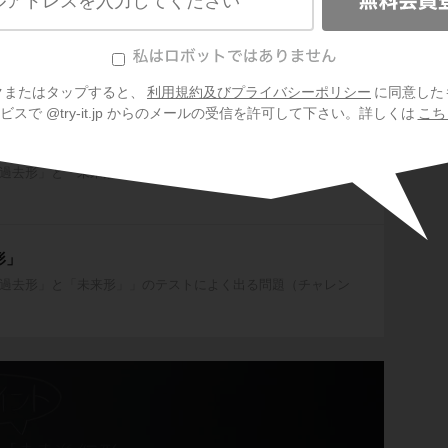
形」
過去形」と「未来形」」のテストによく出るポイントを学習し
クまたはタップすると、
利用規約及びプライバシーポリシー
に同意した
スで @try-it.jp からのメールの受信を許可して下さい。詳しくは
こち
形」
過去形」と「未来形」」のテストによく出る問題（練習）を学
形」
過去形」と「未来形」」のテストによく出る問題（チャレン