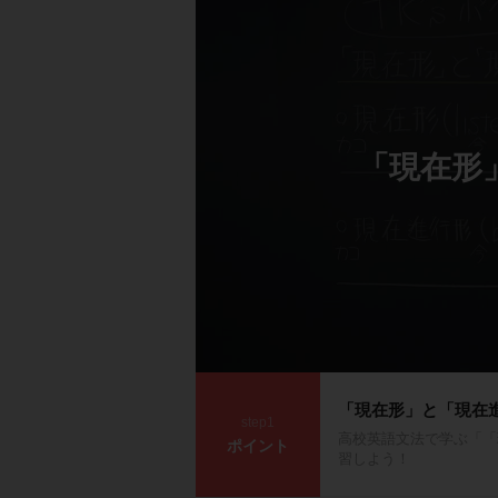
「現在形
「現在形」と「現在
step1
高校英語文法で学ぶ「「
ポイント
習しよう！