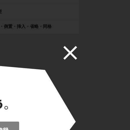
型
・倒置・挿入・省略・同格