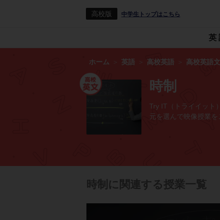
高校版
中学生トップはこちら
英
ホーム
英語
高校英語
高校英語
時制
Try IT（トライ
元を選んで映像授業を
時制に関連する授業一覧