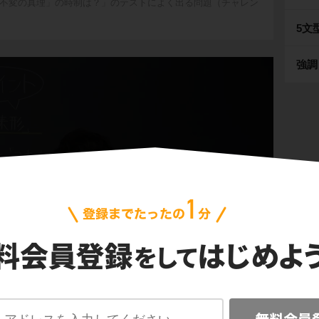
不変の真理」の時制は？」のテストによく出る問題（チャレン
5文
強調
形」と「未来形」