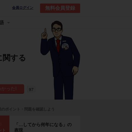
無料会員登録
会員ログイン
語
に関する
97
業のポイント・問題を確認しよう
p1
「…してから何年になる」の
表現
ント