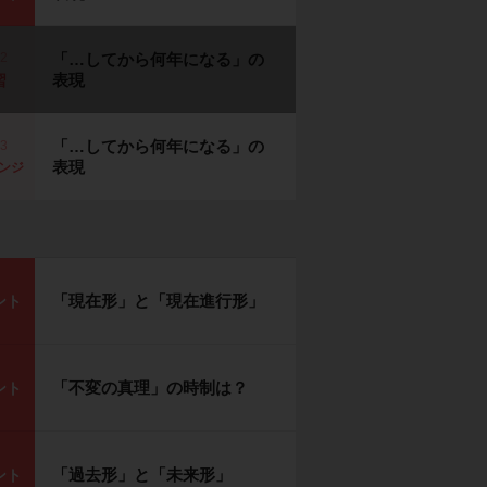
p2
「…してから何年になる」の
表現
習
「…してから何年になる」の
p3
表現
ンジ
「現在形」と「現在進行形」
ント
「不変の真理」の時制は？
ント
「過去形」と「未来形」
ント