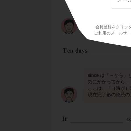
「病気にかかる」は
最初の英文は、
ten
の過去形
got
を入
get の代わりに be
becameやfell
でも
会員登録をクリッ
ご利用のメールサービ
since は「～から」と
気にかかってから」
ここは、「（時が）
現在完了形の継続の