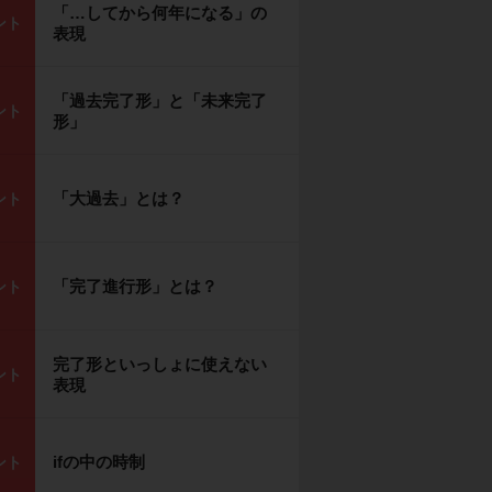
「…してから何年になる」の
ント
表現
「過去完了形」と「未来完了
ント
形」
「大過去」とは？
ント
「完了進行形」とは？
ント
完了形といっしょに使えない
ント
表現
ifの中の時制
ント