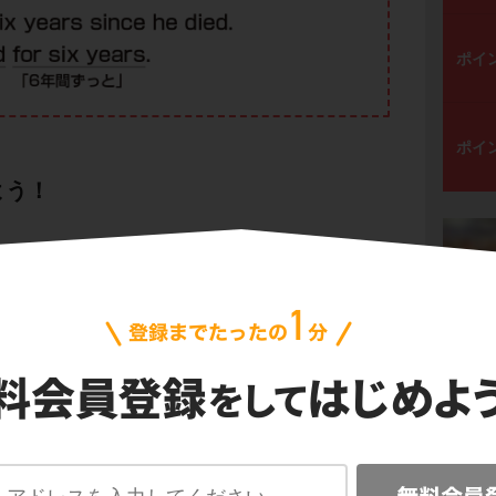
ポイ
ポイ
よう！
てから10日になる。」という日本語を、4種類
う。