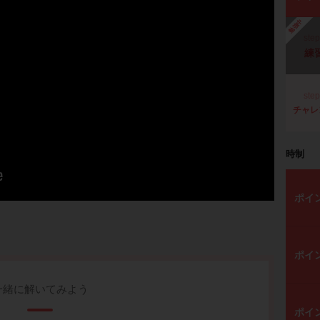
勉強中
ste
練
ste
チャレ
時制
ポイ
ポイ
一緒に解いてみよう
ポイ