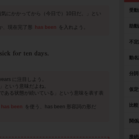
受動
が病気にかかってから（今日で）10日だ。」とい
助動
か、現在完了形
has been
を入れよう。
不定
動名
分詞
 years に注目しよう。
）」という意味だよね。
仮定
気である状態が続いている」という意味を表す表
比較
has been
を使う、has been 形容詞の形だ
関係
接続