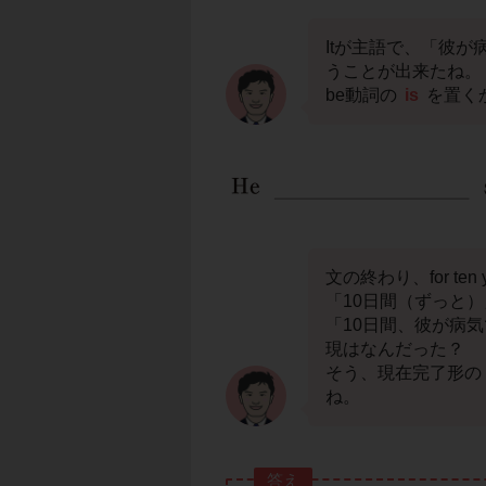
Itが主語で、「彼
うことが出来たね。
be動詞の
is
を置く
文の終わり、for ten
「10日間（ずっと
「10日間、彼が病
現はなんだった？
そう、現在完了形の
ね。
答え