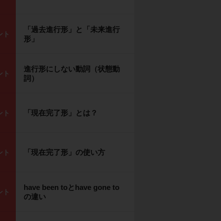
「過去進行形」と「未来進行
ント
形」
進行形にしない動詞（状態動
ント
詞）
「現在完了形」とは？
ント
「現在完了形」の使い方
ント
have been toとhave gone to
ント
の違い