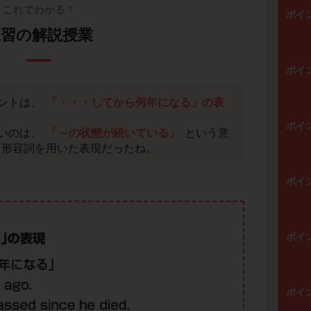
これでわかる！
ポイ
練習の解説授業
ポイ
ントは、
「・・・してから何年になる」の表
。
ポイ
いのは、
「～の状態が続いている」
という意
en 形容詞を用いた表現だったね。
ポイ
ポイ
ポイ