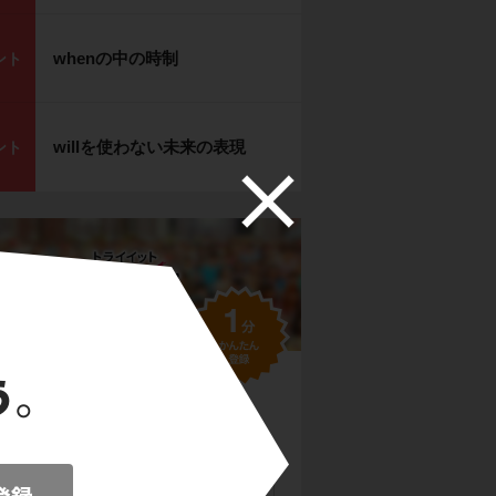
whenの中の時制
ント
willを使わない未来の表現
ント