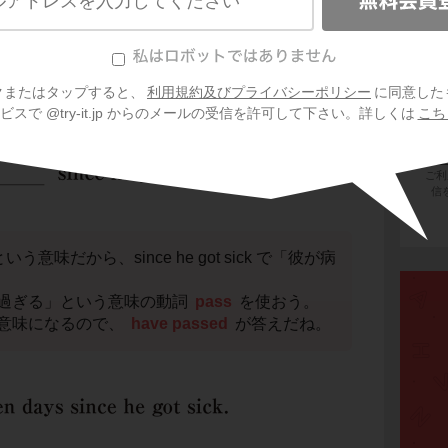
get sick
という語句で表現します。
 years ago
という過去の表現があるので、get
れましょう。
come や fall を使ってもいいので、過去形にした
正解だよ。
クまたはタップすると、
利用規約及びプライバシーポリシー
に同意した
スで @try-it.jp からのメールの受信を許可して下さい。詳しくは
こち
会
プ
ご利
信
いう意味だから、since he got sick で「彼が病
過ぎる」という意味の動詞
pass
を使おう。
意味になるので、
have passed
が答えだね。