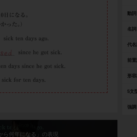
動詞
名詞
代名
前置
形容
5文
強調
から何年になる」の表現