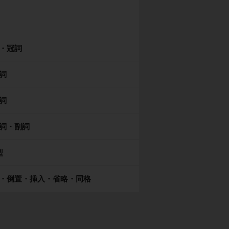
・冠詞
詞
詞
詞・副詞
型
・倒置・挿入・省略・同格