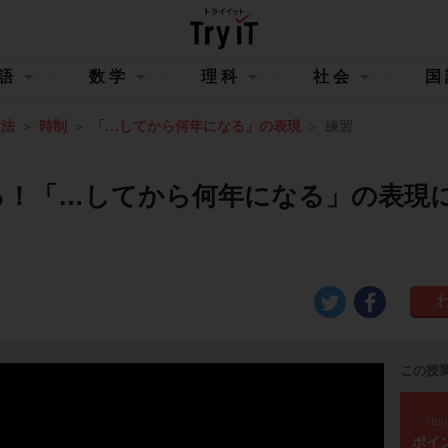
語
数学
理科
社会
国
文法
時制
「…してから何年になる」の表現
練習
る！「…してから何年になる」の表現
この授
ste
ポイ