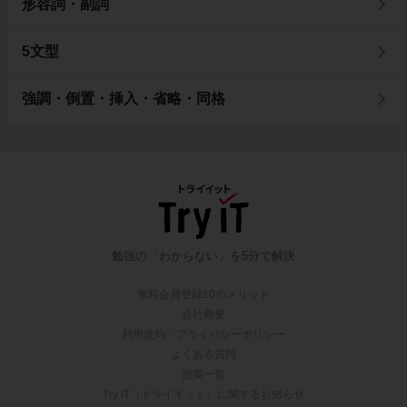
形容詞・副詞
5文型
強調・倒置・挿入・省略・同格
勉強の「わからない」を5分で解決
無料会員登録10のメリット
会社概要
利用規約・プライバシーポリシー
よくある質問
授業一覧
Try IT（トライイット）に関するお知らせ