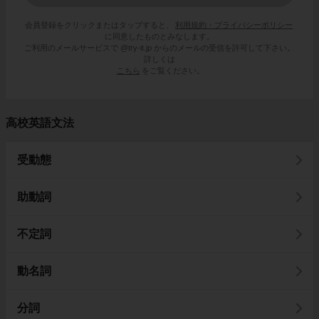
会員登録をクリックまたはタップすると、
利用規約・プライバシーポリシー
に同意したものとみなします。
ご利用のメールサービスで @try-it.jp からのメールの受信を許可して下さい。
詳しくは
こちら
をご覧ください。
高校英語文法
受動態
助動詞
不定詞
動名詞
分詞