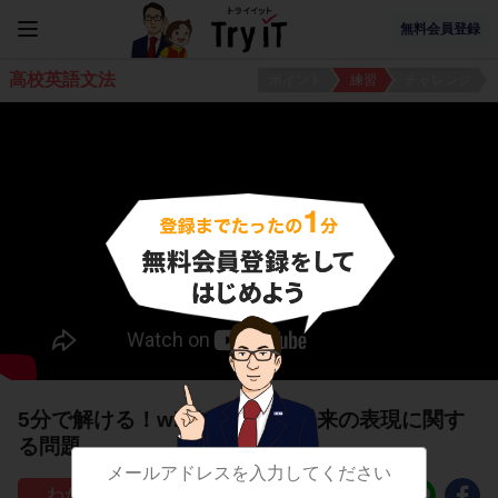
無料会員登録
高校英語文法
ポイント
練習
チャレンジ
5分で解ける！willを使わない未来の表現に関す
る問題
83