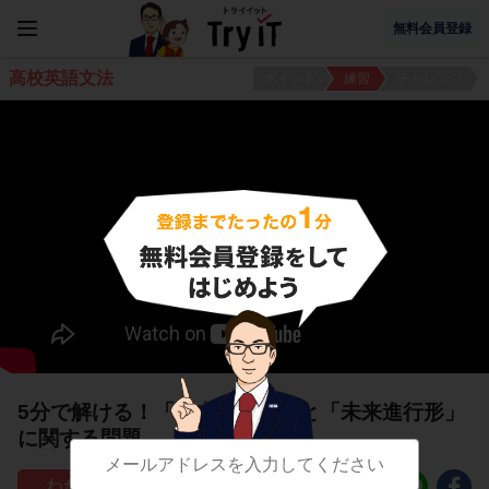
無料会員登録
高校英語文法
ポイント
練習
チャレンジ
5分で解ける！「過去進行形」と「未来進行形」
に関する問題
179