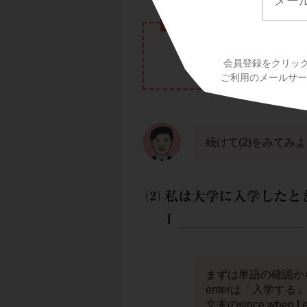
(1)の答え
会員登録をクリッ
ご利用のメールサービ
続けて(2)をみてみ
まずは単語の確認か
enterは「入学する
文末のsince when I