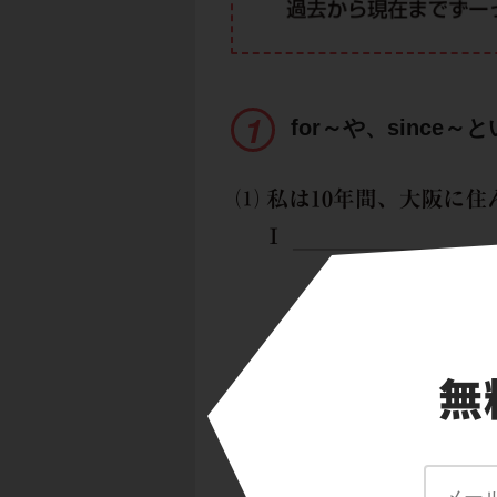
for～や、sinc
文末にあるfor ten
for～「～の間」
だ。
そう、
「過去から
ージにぴったり
だ
なので、現在完了形