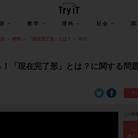
語
数学
理科
社会
国
文法
時制
「現在完了形」とは？
練習
る！「現在完了形」とは？に関する問
この授
ste
ポイ