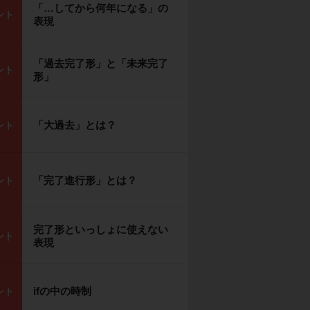
「…してから何年になる」の
ント
表現
「過去完了形」と「未来完了
ント
形」
「大過去」とは？
ント
「完了進行形」とは？
ント
完了形といっしょに使えない
ント
表現
ifの中の時制
ント