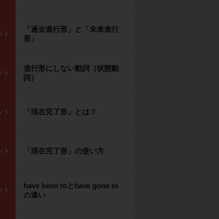
「過去進行形」と「未来進行
ント
形」
進行形にしない動詞（状態動
ント
詞）
「現在完了形」とは？
ント
「現在完了形」の使い方
ント
have been toとhave gone to
ント
の違い