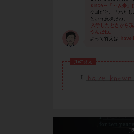
since～「～以
今回だと、「わたし
という意味だね。
入学したときから現
うんだね。
よって答えは
have
(1)の答え
「