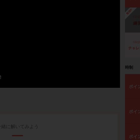
勉強中
ste
練
ste
チャレ
時制
ポイ
ポイ
一緒に解いてみよう
ポイ