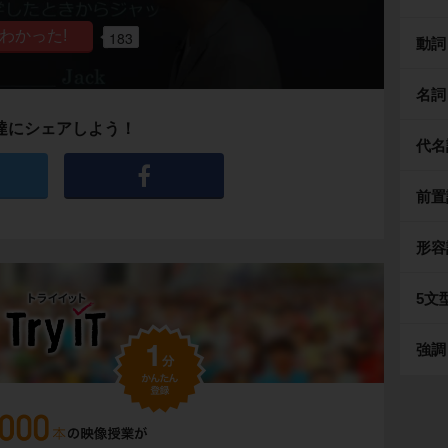
183
動詞
名詞
達にシェアしよう！
代名
前置
形容
5文
強調