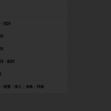
・冠詞
詞
詞
詞・副詞
型
・倒置・挿入・省略・同格