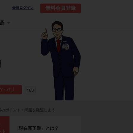
無料会員登録
会員ログイン
語
題
183
業のポイント・問題を確認しよう
p1
「現在完了形」とは？
ント