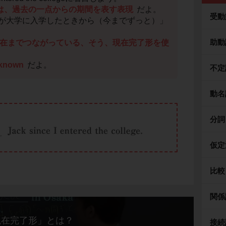
来」は、過去の一点からの期間を表す表現
だよ。
受動
が大学に入学したときから（今までずっと）」
助動
在までつながっている、そう、現在完了形を使
 known
だよ。
不定
動名
分詞
仮定
比較
関係
現在完了形」とは？
接続