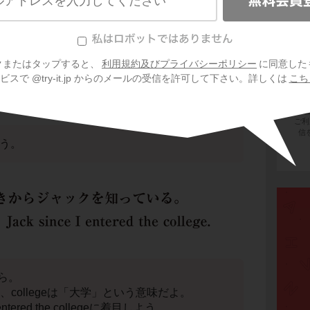
クまたはタップすると、
利用規約及びプライバシーポリシー
に同意した
スで @try-it.jp からのメールの受信を許可して下さい。詳しくは
こち
会
プ
ご利
信
よう。
ら。
」、collegeは「大学」という意味だよ。
 entered the collegeに着目しよう。