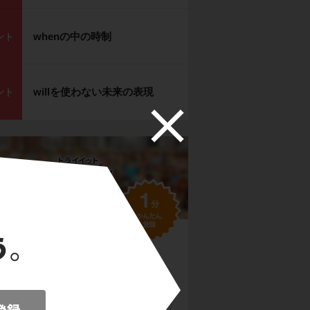
whenの中の時制
ント
willを使わない未来の表現
ント