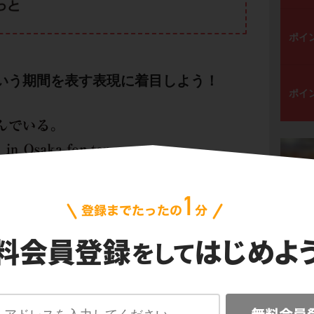
ポイ
e～という期間を表す表現に着目しよう！
ポイ
 yearsは「10年間」という意味。
は、過去の一点から始まる期間を表す表現
なん
現在までずーっと」という、現在完了形のイメ
よね。
have lived
を使うのが正解だよ。