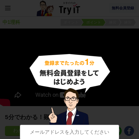
無料会員登録
中1理科
ポイント
ポイント
練習
練習
5分でわかる！顕微鏡の手順
1478