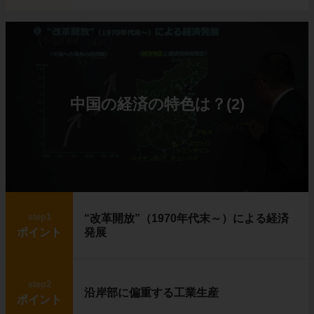
中国の経済の特色は？(2)
step1
“改革開放”（1970年代末～）による経済
ポイント
発展
step2
沿岸部に偏重する工業生産
ポイント