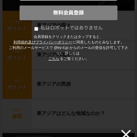
step1
東アジアの国々
ポイント
会員登録をクリックまたはタップすると、
利用規約及びプライバシーポリシー
に同意したものとみなします。
ご利用のメールサービスで @try-it.jp からのメールの受信を許可して下さ
step2
い。詳しくは
東アジアの地形
ポイント
こちら
をご覧ください。
step3
東アジアの気候
ポイント
step4
東アジアはどんな地域なのか？
練習