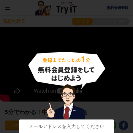
無料会員登録
高校地理B
ポイント
ポイント
練習
5分でわかる！中国の地形の特色
17