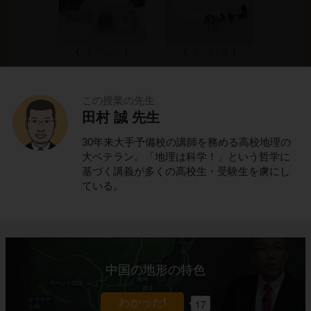
この授業の先生
田村 誠 先生
これでわかる！
30年来大手予備校の講師を務める高校地理の
ポイントの解説授業
大ベテラン。「地理は科学！」という哲学に
基づく講義が多くの高校生・受験生を虜にし
ている。
氷と雪の寒帯に住むイヌイット
北アメリカ大陸に位置する
カナダ
。
中国の地形の特色
カナダの北部は、一年中気温が低く、一年の大
半は氷と雪に覆われています。
17
このような場所を
寒帯
と呼びます。