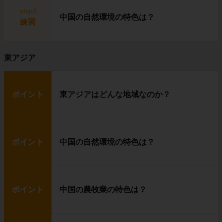
step3
中国の自然環境の特色は？
練習
イヌイットは、
狩り
を中心に生活していま
す。
東アジア
普段は
イグルー
に住み、獲物を追いかける時
に
犬ぞり
を使います。
イヌイットたちの獲物は、
トナカイ（カリブ
ー）
や
アザラシ
です。
ポイント
東アジアはどんな地域なのか？
農作物が育たない代わりに、獲物の肉を食べて
暮らしているというわけです。
ポイント
中国の自然環境の特色は？
ポイント
中国の農牧業の特色は？