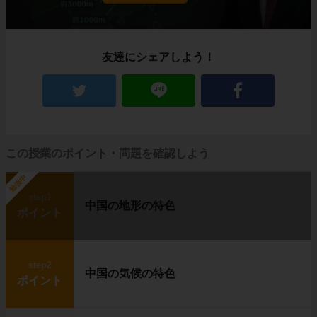
農作物も育たないほど寒いカナダ北部にも、生
活を営む人々がいます。
イヌイット
と呼ばれる人たちです。
彼らはいったいどんな暮らしをしているのでし
友達にシェアしよう！
ょうか？
住居はイグルー、移動は犬ぞり
この授業のポイント・問題を確認しよう
勉強中
step1
中国の地形の特色
ポイント
step2
中国の気候の特色
ポイント
左の写真に写っているのは、
イグルー
と呼ば
れる、雪や氷で作った建物です。
右の写真は
犬ぞり
です。