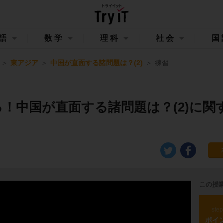
語
数学
理科
社会
国
東アジア
中国が直面する諸問題は？(2)
練習
る！中国が直面する諸問題は？(2)に関
この授
ste
ポイ