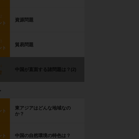
p2
資源問題
ント
p3
貿易問題
ント
p4
中国が直面する諸問題は？(2)
習
ア
東アジアはどんな地域なの
ント
か？
中国の自然環境の特色は？
ント