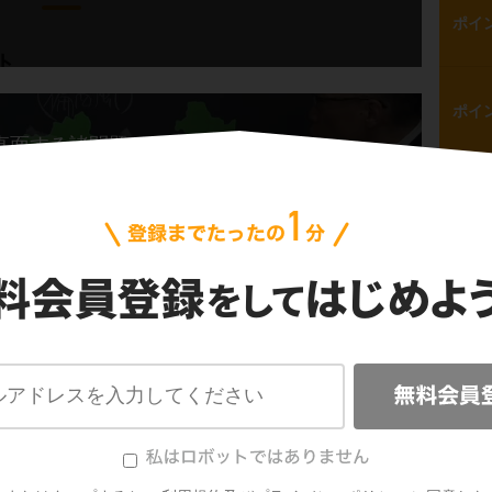
ポイ
ト
ポイ
ダ北部は、一年中気温が低いという話をしまし
直面する諸問題は？(2)
らしているのが
イヌイット
です。
2
問
中心は
狩り
で、アザラシや
カリブー（野生
達にシェアしよう！
って食べています。
たイヌイットの住居を、
イグルー
と呼びま