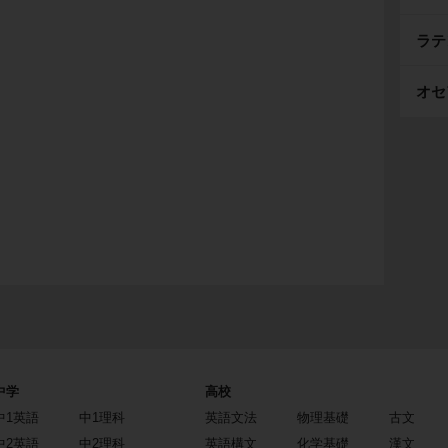
ラテ
オセ
中学
高校
中1英語
中1理科
英語文法
物理基礎
古文
中2英語
中2理科
英語構文
化学基礎
漢文