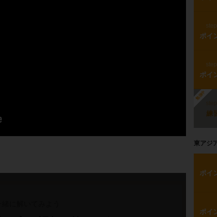
ste
ポイ
ste
ポイ
勉強中
ste
練
東アジ
ポイ
一緒に解いてみよう
ポイ