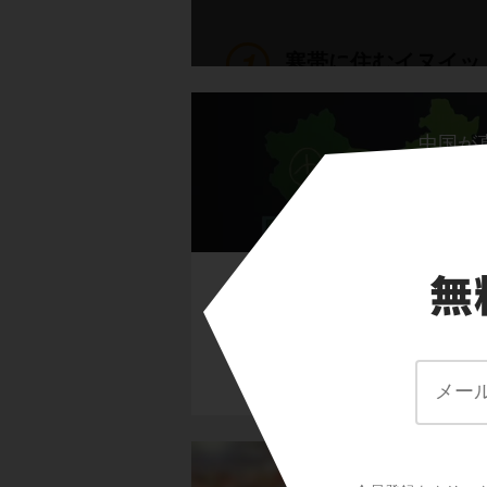
寒帯に住むイヌイッ
北極海に面したカナ
中国が
たね。
そんな気候の中で暮
イヌイットの生活の
友
のトナカイ）
を捕
雪や氷を固めて作っ
す。