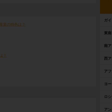
ガイ
産業の特色は？
東南
南ア
は？
西ア
アフ
ヨー
ロシ
アン