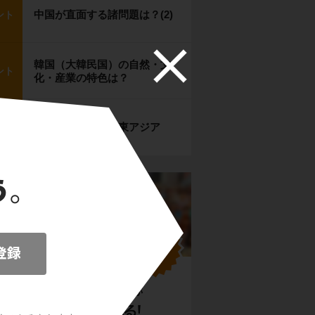
中国が直面する諸問題は？(2)
ント
韓国（大韓民国）の自然・文
ント
化・産業の特色は？
【確認テスト】―東アジア
題