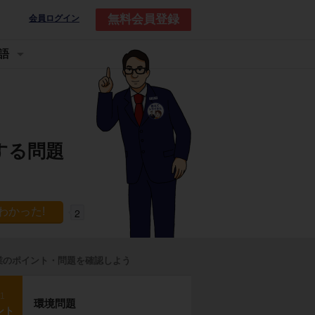
無料会員登録
会員ログイン
語
する問題
2
業のポイント・問題を確認しよう
p1
環境問題
ント