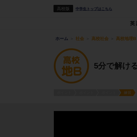
高校版
中学生トップはこちら
英
ホーム
社会
高校社会
高校地理B
5分で解け
ポイント
ポイント
ポイント
練習