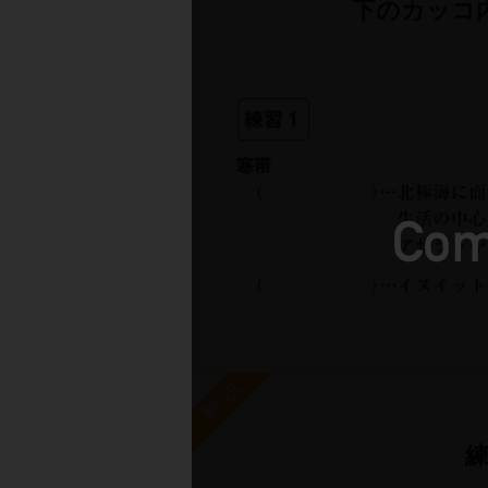
下のカッコ
解説