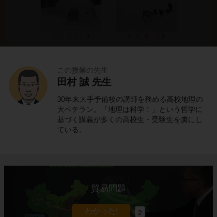
この授業の先生
田村 誠 先生
これでわかる！
30年来大手予備校の講師を務める高校地理の
ポイントの解説授業
大ベテラン。「地理は科学！」という哲学に
基づく講義が多くの高校生・受験生を虜にし
ている。
氷と雪の寒帯に住むイヌイット
北アメリカ大陸に位置する
カナダ
。
貿易問題
カナダの北部は、一年中気温が低く、一年の大
半は氷と雪に覆われています。
2
このような場所を
寒帯
と呼びます。