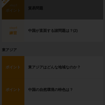
勉強中
step3
貿易問題
ポイント
イヌイットは、
狩り
を中心に生活していま
す。
step4
普段は
イグルー
に住み、獲物を追いかける時
中国が直面する諸問題は？(2)
練習
に
犬ぞり
を使います。
イヌイットたちの獲物は、
トナカイ（カリブ
ー）
や
アザラシ
です。
農作物が育たない代わりに、獲物の肉を食べて
東アジア
暮らしているというわけです。
ポイント
東アジアはどんな地域なのか？
ポイント
中国の自然環境の特色は？