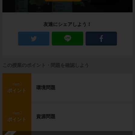
農作物も育たないほど寒いカナダ北部にも、生
活を営む人々がいます。
イヌイット
と呼ばれる人たちです。
彼らはいったいどんな暮らしをしているのでし
友達にシェアしよう！
ょうか？
住居はイグルー、移動は犬ぞり
この授業のポイント・問題を確認しよう
step1
環境問題
ポイント
step2
資源問題
ポイント
左の写真に写っているのは、
イグルー
と呼ば
れる、雪や氷で作った建物です。
右の写真は
犬ぞり
です。