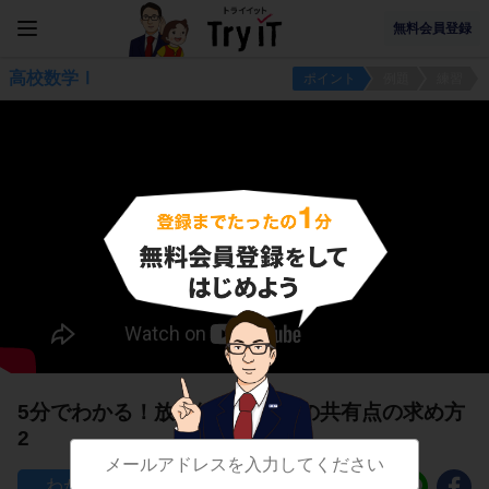
無料会員登録
高校数学Ⅰ
ポイント
例題
練習
5分でわかる！放物線とｘ軸との共有点の求め方
2
213