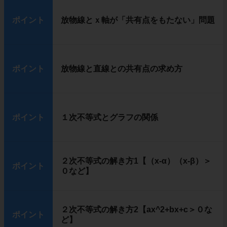
ポイント
放物線とｘ軸が「共有点をもたない」問題
ポイント
放物線と直線との共有点の求め方
ポイント
１次不等式とグラフの関係
２次不等式の解き方1【（x-α）（x-β）＞
ポイント
０など】
２次不等式の解き方2【ax^2+bx+c＞０な
ポイント
ど】