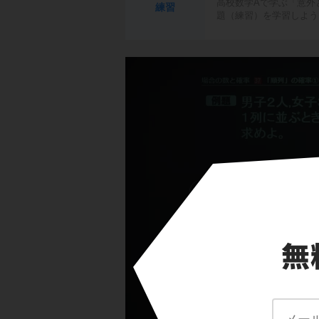
高校数学Aで学ぶ「意外
練習
題（練習）を学習しよう
「順列