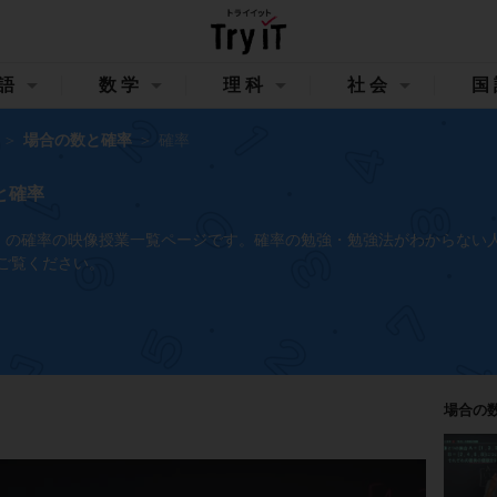
語
数学
理科
社会
国
場合の数と確率
確率
と確率
イット）の確率の映像授業一覧ページです。確率の勉強・勉強法がわからない
ご覧ください。
場合の