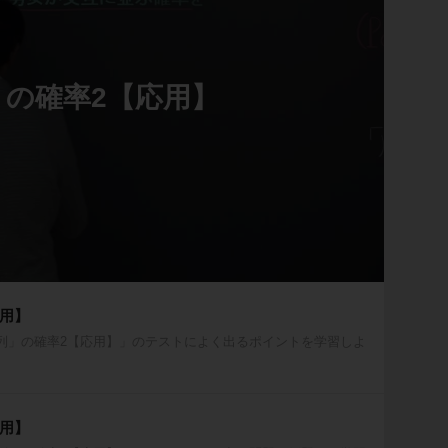
」の確率2【応用】
応用】
列」の確率2【応用】」のテストによく出るポイントを学習しよ
応用】