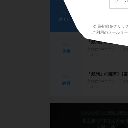
「順列」の確率1【
step1
高校数学Aで学ぶ「「順
ポイント
う！
会員登録をクリッ
ご利用のメールサービ
「順列」の確率1【
step2
高校数学Aで学ぶ「「順
例題
しよう！
「順列」の確率1【
step3
高校数学Aで学ぶ「「順
練習
しよう！