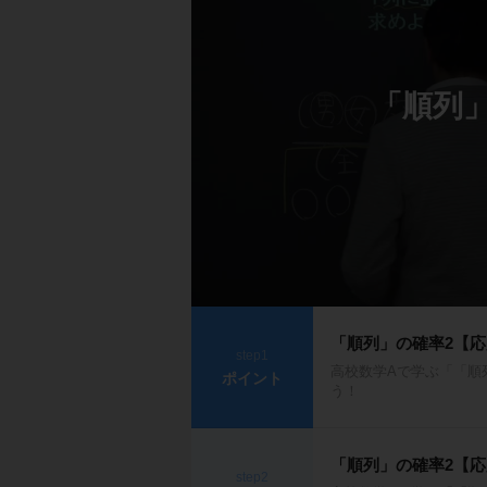
「順列
「順列」の確率2【
step1
高校数学Aで学ぶ「「順
ポイント
う！
「順列」の確率2【
step2