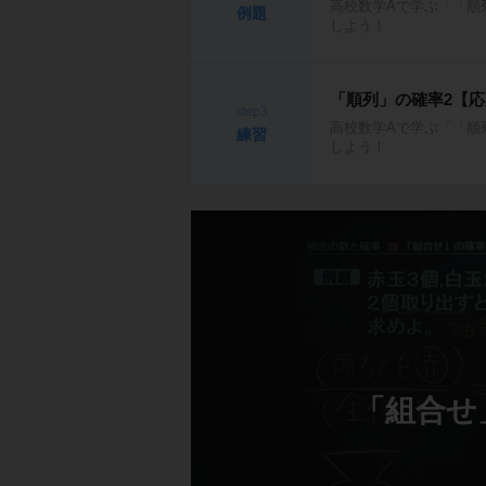
高校数学Aで学ぶ「「順
例題
しよう！
「順列」の確率2【
step3
高校数学Aで学ぶ「「順
練習
しよう！
「組合せ