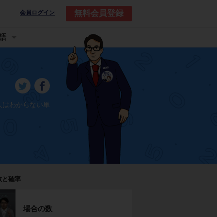
無料会員登録
会員ログイン
語
人はわからない単
数と確率
場合の数