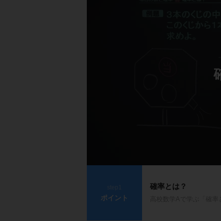
確率とは？
step1
ポイント
高校数学Aで学ぶ「確率