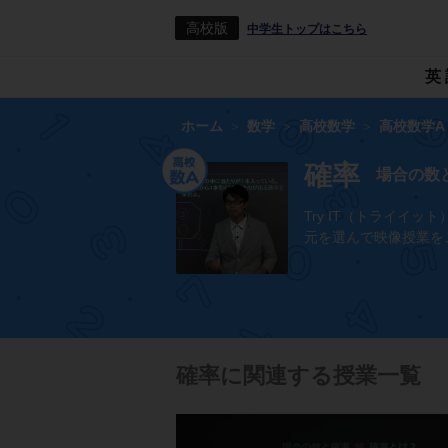
高校版
中学生トップはこちら
英
ホーム
数学
高校数学
高校数学A
確率
場合の数
Try IT（トライ
元を選んで映像授業を
確率に関連する授業一覧