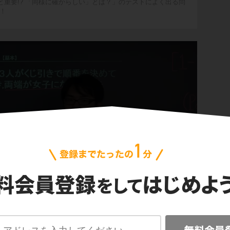
と重要!? 「同様に確からしい」とは？」のテストによく出る問
！
」の確率1【基本】