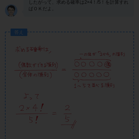
したがって、求める確率は2×4！/5！を計算すれ
ばＯＫだよ。
答え