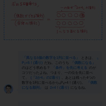
「異なる5個の数字を1列に並べる」
ときは、
5
P
=5！(通り)
だね。このうち
「偶数になる」
5
のはどう求める？
「条件」を先に考える
のが
コツだったよね。つまり、一の位を先に並べ
て、
(「2か4」の2通り)
。あとは残った4つの
数字を1列に並べるから
P
=4！(通り)。
「偶数
4
4
になる順列」
は
2×4！(通り)
になるね。