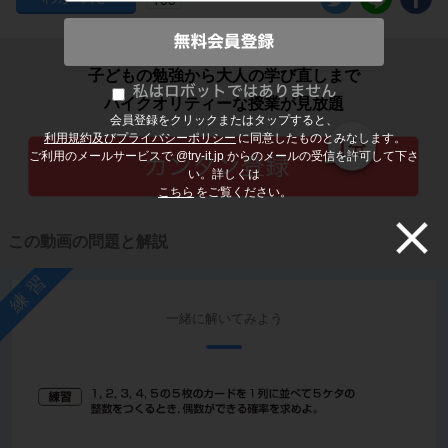
子どもの勉強から大人の学び直しまで
ハイクオリティーな授業が見放題
会員登録をクリックまたはタップすると、
利用規約及びプライバシーポリシー
に同意したものとみなします。
ご利用のメールサービスで @try-it.jp からのメールの受信を許可して下さ
い。詳しくは
こちら
をご覧ください。
この動画の問題と解説
練習
一緒に解いてみよう