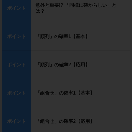
意外と重要!? 「同様に確からしい」と
ポイント
は？
ポイント
「順列」の確率1【基本】
ポイント
「順列」の確率2【応用】
ポイント
「組合せ」の確率1【基本】
ポイント
「組合せ」の確率2【応用】