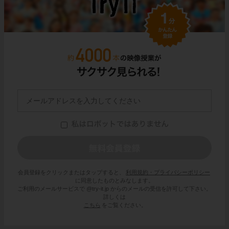
会員登録をクリックまたはタップすると、
利用規約・プライバシーポリシー
に同意したものとみなします。
ご利用のメールサービスで @try-it.jp からのメールの受信を許可して下さい。
詳しくは
こちら
をご覧ください。