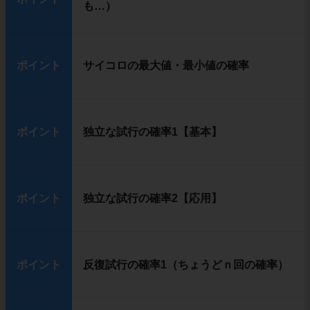
も…）
ポイント
サイコロの最大値・最小値の確率
ポイント
独立な試行の確率1【基本】
ポイント
独立な試行の確率2【応用】
ポイント
反復試行の確率1（ちょうどｎ回の確率）