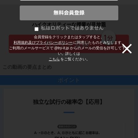
子どもの勉強から大人の学び直しまで
ハイクオリティーな授業が見放題
会員登録をクリックまたはタップすると、
利用規約及びプライバシーポリシー
に同意したものとみなします。
ご利用のメールサービスで @try-it.jp からのメールの受信を許可して下さ
い。詳しくは
こちら
をご覧ください。
この動画の要点まとめ
ポイント
独立な試行の確率②【応用】