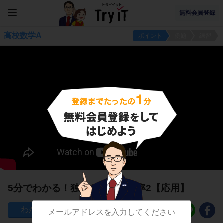
無料会員登録
高校数学A
ポイント
例題
練習
5分でわかる！独立な試行の確率2【応用】
100