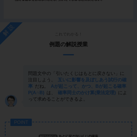
解説
これでわかる！
例題の解説授業
問題文中の「引いたくじはもとに戻さない」に
注目しよう。
互いに影響を及ぼしあう試行の確
率
だね。
Aが起こって、かつ、Bが起こる確率
P(A∩B)
は、
確率同士のかけ算(乗法定理)
によ
って求めることができるよ。
POINT