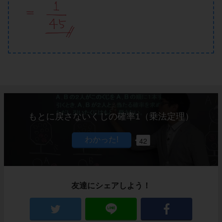
もとに戻さないくじの確率1（乗法定理）
42
友達にシェアしよう！