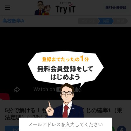
無料会員登録
高校数学A
ポイント
例題
練習
5分で解ける！もとに戻さないくじの確率1（乗
法定理）に関する問題
42