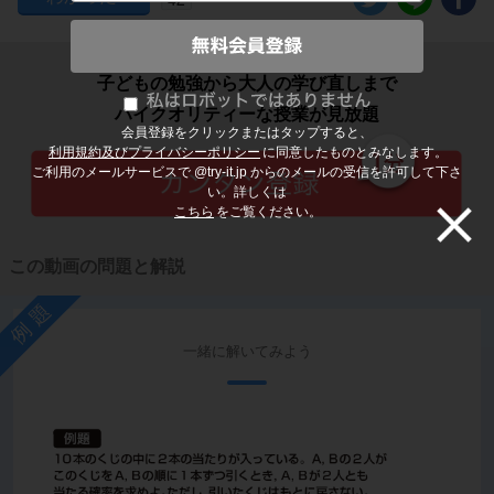
子どもの勉強から大人の学び直しまで
ハイクオリティーな授業が見放題
会員登録をクリックまたはタップすると、
利用規約及びプライバシーポリシー
に同意したものとみなします。
ご利用のメールサービスで @try-it.jp からのメールの受信を許可して下さ
い。詳しくは
こちら
をご覧ください。
この動画の問題と解説
例題
一緒に解いてみよう