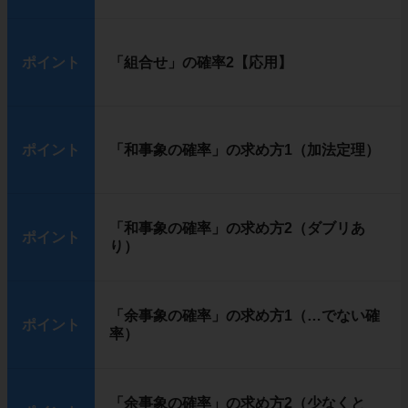
ポイント
「組合せ」の確率2【応用】
ポイント
「和事象の確率」の求め方1（加法定理）
「和事象の確率」の求め方2（ダブリあ
ポイント
り）
「余事象の確率」の求め方1（…でない確
ポイント
率）
「余事象の確率」の求め方2（少なくと