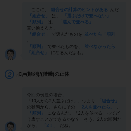
ここに、
組合せの計算のヒントがある
んだ
「組合せ」
は、
「選ぶだけで並べない」
「順列」
は、
「選んで並べる」
言い換えると、
「組合せ」
で選んだものを
並べたら「順列」
。
「順列」
で並べたものを、
並べなかったら
「組合せ」
になるんだよね。
C
=(順列)/(階乗)の正体
n
r
今回の例題の場合、
「10人から2人選ぶだけ」、つまり
「組合せ」
の状態から、さらにその
「2人を並べたら」
、
「順列」
になるんだ。「2人を並べる」ってど
う表すことができるかな？ そう、2人の順列だ
から、
「2！」
だね。