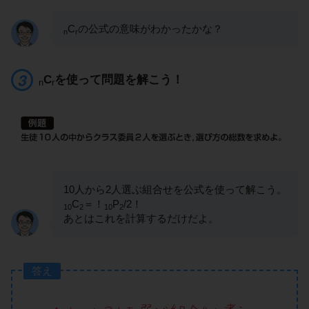
C
の公式の意味がわかったかな？
n
r
C
を使って問題を解こう！
n
r
10人から2人選ぶ組合せを公式を使って解こう。
C
＝！
P
/2！
10
2
10
2
あとはこれを計算するだけだよ。
答え