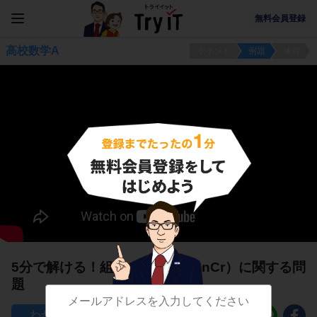
無料会員登録
高校数学A
ポイント
例題
練習
5分で解ける！組合せの計算1（nCr）に関する問
題
133