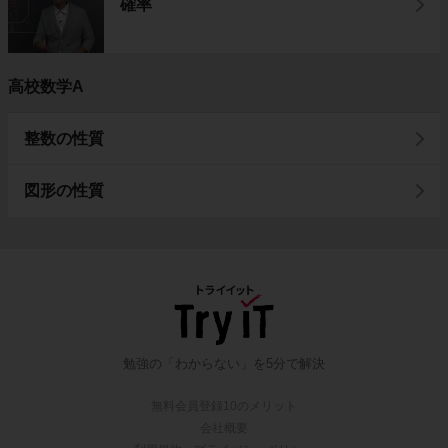
確率
高校数学A
整数の性質
図形の性質
勉強の「わからない」を5分で解決
無料会員登録10のメリット
会社概要