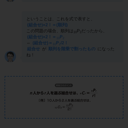
ということは、これを式で表すと、
(組合せ)×2！＝(順列)
この問題の場合、順列は
P
だったから、
10
2
(組合せ)×2！＝
P
10
2
⇔
(組合せ)＝
P
/2！
10
2
組合せ
が
順列を階乗で割ったもの
になった
ね！