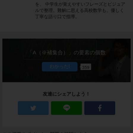
を、 中学生が覚えやすいフレーズとビジュア
ルで整理。難解に思える高校数学も、優しく
丁寧な語り口で指導。
「A（※補集合）」の要素の個数
359
友達にシェアしよう！