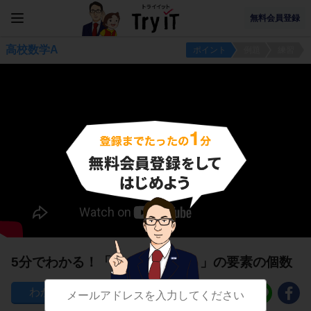
無料会員登録
高校数学A
ポイント
例題
練習
5分でわかる！「A（※補集合）」の要素の個数
359