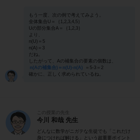
もう一度、次の例で考えてみよう。
全体集合U＝｛1,2,3,4,5｝
Uの部分集合A＝｛1,2,3｝
より、
n(U)＝5
n(A)＝3
だね。
したがって、Aの補集合の要素の個数は、
n(Aの補集合)＝n(U)-n(A)
＝5-3＝2
確かに、正しく求められているね。
この授業の先生
今川 和哉 先生
どんなに数学がニガテな生徒でも「これだけ
身につければ解ける」という超重要ポイント