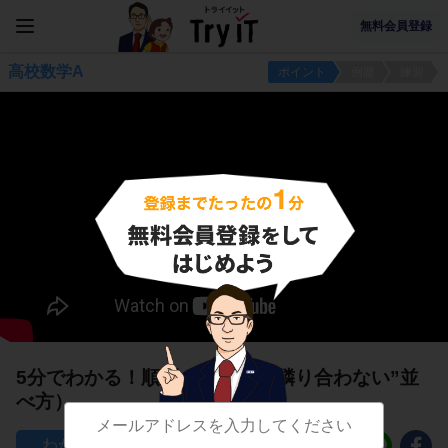
無料会員登録
高校数学A
ポイント
例題
練習
5分でわかる！順列の活用3（”隣り合わない”並
べ方）
186